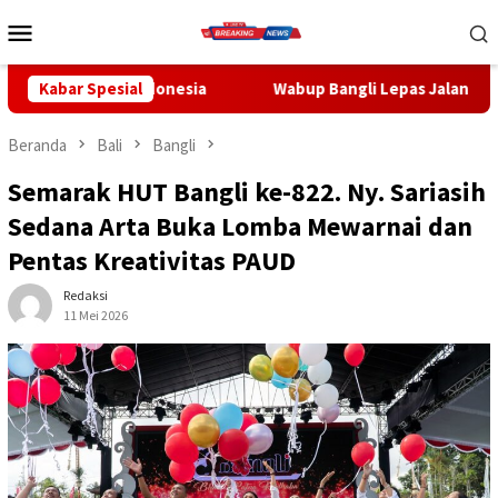
Loncat
Menu
ke
Mobile
konten
Indonesia
Kabar Spesial
Wabup Bangli Lepas Jalan Santai, Awali Rangk
Beranda
Bali
Bangli
Semarak HUT Bangli ke-822. Ny. Sariasih
Sedana Arta Buka Lomba Mewarnai dan
Pentas Kreativitas PAUD
Redaksi
11 Mei 2026