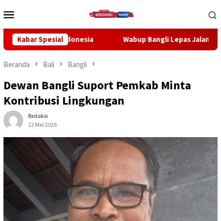
Loncat
Menu
ke
Mobile
konten
 Indonesia
Kabar Spesial
Wabup Bangli Lepas Jalan Santai, Awali Rang
Beranda
Bali
Bangli
Dewan Bangli Suport Pemkab Minta
Kontribusi Lingkungan
Redaksi
12 Mei 2026