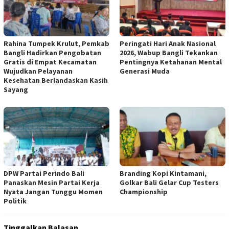
Rahina Tumpek Krulut, Pemkab
Peringati Hari Anak Nasional
Bangli Hadirkan Pengobatan
2026, Wabup Bangli Tekankan
Gratis di Empat Kecamatan
Pentingnya Ketahanan Mental
Wujudkan Pelayanan
Generasi Muda
Kesehatan Berlandaskan Kasih
Sayang
DPW Partai Perindo Bali
Branding Kopi Kintamani,
Panaskan Mesin Partai Kerja
Golkar Bali Gelar Cup Testers
Nyata Jangan Tunggu Momen
Championship
Politik
Tinggalkan Balasan