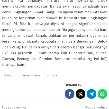
Karena itu pihaknya merasa harus berjuang untuk
meningkatkan pendapatan Bangli salah satunya adalah jasa
imbal lingkungan. Bupati Bangli mengaku telah menuntaskan
kajian, se lanjutkan akan dibawa ke Kementerian Lingkungan
Hidup RI. Bila itu terwujud diyakini sangat signifikan dapat
meningkatkan pendapatan daerah. Dia juga menyebut itu baru
tentang air bawah tanah, bahkan air permukaan juga amat
besar yang dinikmati kabupaten lain dari Bendungan Belok
Sidan yang 100 persen airnya dari daerah Bangli. Sekurangnya
1,75 m3 perdetik. ” Kami harap Pak Gubernur Bali, Bupati
Gianyar, Badung dan Pemkot Denpasar mendukung hal ini”,
jelasnya. (sum)
Bangli
breakingnews
update
SEBARKAN
Navigasi
Pos sebelumnya
Pos berikutnya