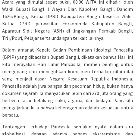
Acara yang dimulai tepat pukul 08.00 WITA ini dihadiri oleh
Wakil Bupati Bangli I Wayan Diar, Kapolres Bangli, Dandim
1626/Bangli, Ketua DPRD Kabupaten Bangli beserta Wakil
Ketua DPRD, perwakilan Forkopimda Kabupaten Bangli,
Aparatur Sipil Negara (ASN) di lingkungan Pemkab Bangli,
TNI/Polri, Pelajar serta undangan terkait lainnya.
Dalam amanat Kepala Badan Pembinaan Ideologi Pancasila
(BPIP) yang dibacakan Bupati Bangli, dikatakan bahwa Hari ini
kita merayakan Hari Lahir Pancasila, momen penting untuk
mengenang dan meneguhkan komitmen terhadap nilai-nilai
yang menjadi dasar Negara Kesatuan Republik Indonesia.
Pancasila adalah jiwa bangsa dan pedoman hidup, bukan hanya
dokumen sejarah. Ia menyatukan lebih dari 270 juta orang yang
berbeda latar belakang suku, agama, dan budaya. Pancasila
mengajarkan kita bahwa keberagaman adalah kekuatan untuk
bersatu.
Tantangan terhadap Pancasila semakin nyata dalam era
globalisasi, dengan adanya paham ekstremisme dan