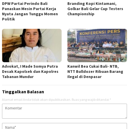
DPW Partai Perindo Bali
Branding Kopi Kintamani,
Panaskan Mesin Partai Kerja
Golkar Bali Gelar Cup Testers
Nyata Jangan Tunggu Momen
Championship
Politik
Advokat, I Made Somya Putra
Kanwil Bea Cukai Bali- NTB,
Desak Kapolsek dan Kapolres
NTT Bulldozer Ribuan Barang
Tabanan Mundur
Ilegal di Denpasar
Tinggalkan Balasan
Alamat email Anda tidak akan dipublikasikan.
Ruas yang wajib ditandai
*