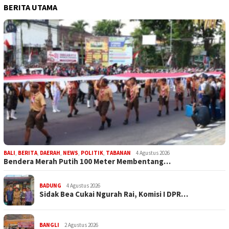
BERITA UTAMA
BALI
,
BERITA
,
DAERAH
,
NEWS
,
POLITIK
,
TABANAN
4 Agustus 2026
Bendera Merah Putih 100 Meter Membentang…
BADUNG
4 Agustus 2026
Sidak Bea Cukai Ngurah Rai, Komisi I DPR…
BANGLI
2 Agustus 2026