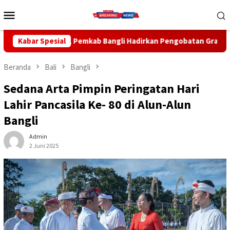
Loncat
Menu
ke
Mobile
konten
gli Hadirkan Pengobatan Gratis di Empat Kecamatan Wujudkan P
Kabar Spesial
Beranda
Bali
Bangli
Sedana Arta Pimpin Peringatan Hari
Lahir Pancasila Ke- 80 di Alun-Alun
Bangli
Admin
2 Juni 2025