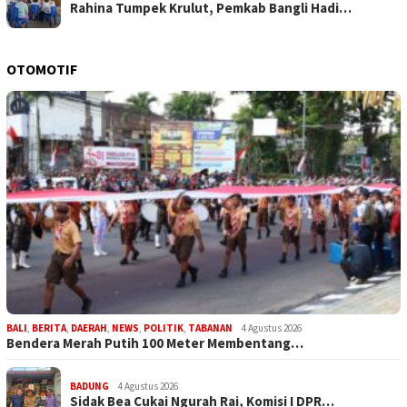
Rahina Tumpek Krulut, Pemkab Bangli Hadi…
OTOMOTIF
BALI
,
BERITA
,
DAERAH
,
NEWS
,
POLITIK
,
TABANAN
4 Agustus 2026
Bendera Merah Putih 100 Meter Membentang…
BADUNG
4 Agustus 2026
Sidak Bea Cukai Ngurah Rai, Komisi I DPR…