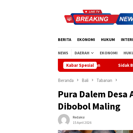
Loncat
ke
konten
BERITA
EKONOMI
HUKUM
INTER
NEWS
DAERAH
EKONOMI
HUK
sionalisme di Tabanan
Sidak Bea Cukai Ngurah Rai, Komi
Kabar Spesial
Beranda
Bali
Tabanan
Pura Dalem Desa 
Dibobol Maling
Redaksi
15 April 2026