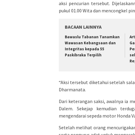
aksi pencurian tersebut. Dijelaskan
pukul 01.00 Wita dan mencongkel pi
BACAAN LAINNYA
Bawaslu Tabanan Tanamkan
Ar
Wawasan Kebangsaan dan
Ga
Integritas kepada 55
Pe
Paskibraka Terpilih
se
Re
“Aksi tersebut diketahui setelah sala
Dharmanata.
Dari keterangan saksi, awalnya ia m
Dalem. Sekejap kemudian terdug
mengendarai sepeda motor Honda Va
Setelah melihat orang mencurigaka
serta pengurus adat untuk mengecek 