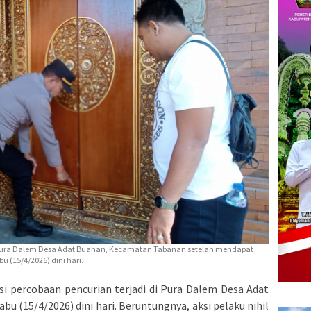
i Pura Dalem Desa Adat Buahan, Kecamatan Tabanan setelah mendapat
 (15/4/2026) dini hari.
i percobaan pencurian terjadi di Pura Dalem Desa Adat
 (15/4/2026) dini hari. Beruntungnya, aksi pelaku nihil