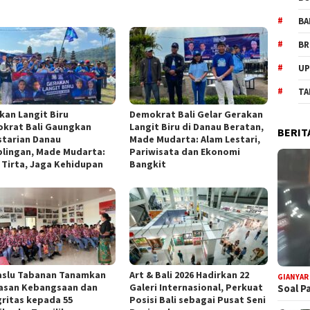
BA
BR
UP
TA
kan Langit Biru
Demokrat Bali Gelar Gerakan
krat Bali Gaungkan
Langit Biru di Danau Beratan,
BERIT
starian Danau
Made Mudarta: Alam Lestari,
lingan, Made Mudarta:
Pariwisata dan Ekonomi
 Tirta, Jaga Kehidupan
Bangkit
slu Tabanan Tanamkan
Art & Bali 2026 Hadirkan 22
GIANYAR
san Kebangsaan dan
Galeri Internasional, Perkuat
Soal P
gritas kepada 55
Posisi Bali sebagai Pusat Seni