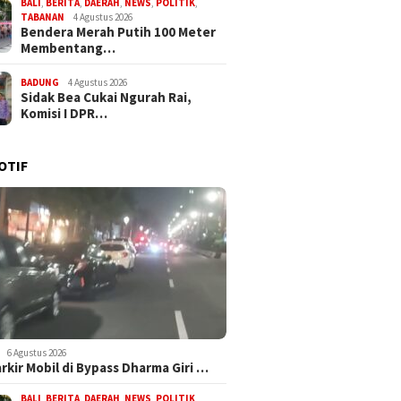
BALI
,
BERITA
,
DAERAH
,
NEWS
,
POLITIK
,
TABANAN
4 Agustus 2026
Bendera Merah Putih 100 Meter
Membentang…
BADUNG
4 Agustus 2026
Sidak Bea Cukai Ngurah Rai,
Komisi I DPR…
OTIF
6 Agustus 2026
arkir Mobil di Bypass Dharma Giri …
BALI
,
BERITA
,
DAERAH
,
NEWS
,
POLITIK
,