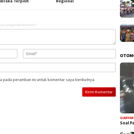
ibraka Terpilih
Regional
as yang wajib ditandai
*
OTOM
a pada peramban ini untuk komentar saya berikutnya.
GIANYAR
Soal P