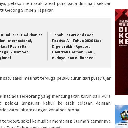
nya, pelaku memasuki areal pura pada dini hari sekitar
ntu Gedong Simpen Tapakan.
t & Bali 2026 Hadirkan 22
Tanah Lot Art and Food
leri Internasional,
Festival VII Tahun 2026 Siap
rkuat Posisi Bali
Digelar Akhir Agustus,
bagai Pusat Seni
Hadirkan Harmoni Seni,
gional
Budaya, dan Kuliner Bali
h satu saksi melihat terduga pelaku turun dari pura,” ujar
elihat ada seseorang yang mencurigakan turun dari Pura
a pelaku langsung kabur ke arah selatan dengan
rio warna hitam dengan kenalpot brong.
n tersebut, saksi kemudian memanggil teman-temannya
ke Pura Dalem apa yang terjadi.