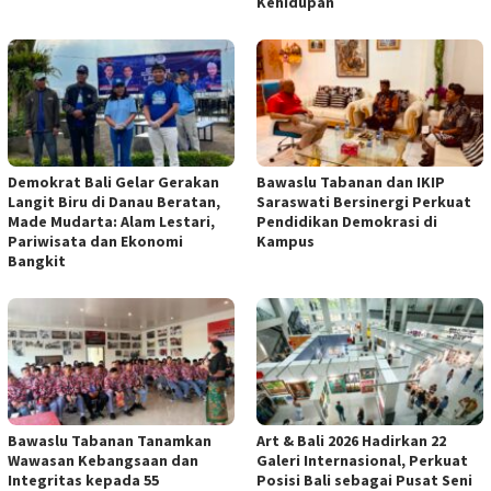
Kehidupan
Demokrat Bali Gelar Gerakan
Bawaslu Tabanan dan IKIP
Langit Biru di Danau Beratan,
Saraswati Bersinergi Perkuat
Made Mudarta: Alam Lestari,
Pendidikan Demokrasi di
Pariwisata dan Ekonomi
Kampus
Bangkit
Bawaslu Tabanan Tanamkan
Art & Bali 2026 Hadirkan 22
Wawasan Kebangsaan dan
Galeri Internasional, Perkuat
Integritas kepada 55
Posisi Bali sebagai Pusat Seni