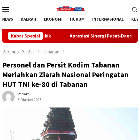
Loncat
Menu
ke
Mobile
konten
NEWS
DAERAH
EKONOMI
HUKUM
INTERNASIONAL
KES
ik
Kabar Spesial
Apresiasi Sinergi Pusat-Daerah, Bupati Bangli Buka So
Beranda
Bali
Tabanan
Personel dan Persit Kodim Tabanan
Meriahkan Ziarah Nasional Peringatan
HUT TNI ke-80 di Tabanan
Redaksi
3 Oktober 2025