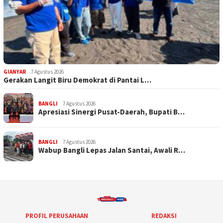
GIANYAR
7 Agustus 2026
Gerakan Langit Biru Demokrat di Pantai L…
BANGLI
7 Agustus 2026
Apresiasi Sinergi Pusat-Daerah, Bupati B…
BANGLI
7 Agustus 2026
Wabup Bangli Lepas Jalan Santai, Awali R…
PROFIL PERUSAHAAN
REDAKSI