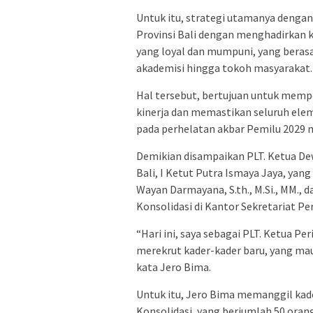
Untuk itu, strategi utamanya denga
Provinsi Bali dengan menghadirkan k
yang loyal dan mumpuni, yang berasal
akademisi hingga tokoh masyarakat.
Hal tersebut, bertujuan untuk mempe
kinerja dan memastikan seluruh ele
pada perhelatan akbar Pemilu 2029
Demikian disampaikan PLT. Ketua De
Bali, I Ketut Putra Ismaya Jaya, yang
Wayan Darmayana, S.th., M.Si., MM., 
Konsolidasi di Kantor Sekretariat Per
“Hari ini, saya sebagai PLT. Ketua 
merekrut kader-kader baru, yang ma
kata Jero Bima.
Untuk itu, Jero Bima memanggil kade
Konsolidasi, yang berjumlah 50 orang