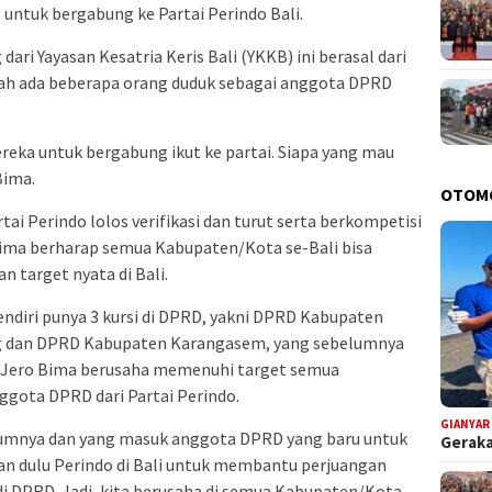
untuk bergabung ke Partai Perindo Bali.
ari Yayasan Kesatria Keris Bali (YKKB) ini berasal dari
ah ada beberapa orang duduk sebagai anggota DPRD
ereka untuk bergabung ikut ke partai. Siapa yang mau
Bima.
OTOM
 Perindo lolos verifikasi dan turut serta berkompetisi
Bima berharap semua Kabupaten/Kota se-Bali bisa
n target nyata di Bali.
 sendiri punya 3 kursi di DPRD, yakni DPRD Kabupaten
g dan DPRD Kabupaten Karangasem, yang sebelumnya
, Jero Bima berusaha memenuhi target semua
nggota DPRD dari Partai Perindo.
GIANYAR
belumnya dan yang masuk anggota DPRD yang baru untuk
Geraka
kan dulu Perindo di Bali untuk membantu perjuangan
i DPRD. Jadi, kita berusaha di semua Kabupaten/Kota