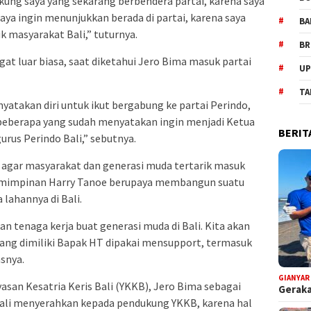
ung saya yang sekarang berbendera partai, karena saya
saya ingin menunjukkan berada di partai, karena saya
BA
k masyarakat Bali,” tuturnya.
BR
at luar biasa, saat diketahui Jero Bima masuk partai
UP
TA
atakan diri untuk ikut bergabung ke partai Perindo,
eberapa yang sudah menyatakan ingin menjadi Ketua
BERIT
rus Perindo Bali,” sebutnya.
, agar masyarakat dan generasi muda tertarik masuk
pemimpinan Harry Tanoe berupaya membangun suatu
 lahannya di Bali.
 tenaga kerja buat generasi muda di Bali. Kita akan
yang dimiliki Bapak HT dipakai mensupport, termasuk
asnya.
GIANYAR
asan Kesatria Keris Bali (YKKB), Jero Bima sebagai
Geraka
li menyerahkan kepada pendukung YKKB, karena hal