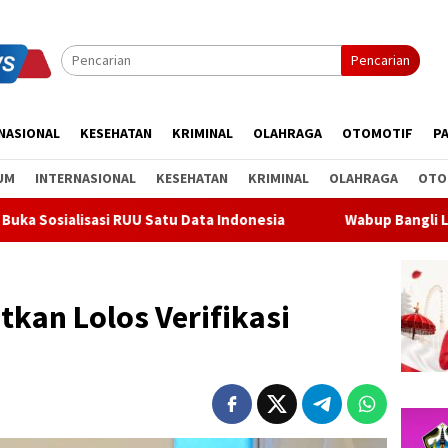
Pencarian
NASIONAL
KESEHATAN
KRIMINAL
OLAHRAGA
OTOMOTIF
PA
UM
INTERNASIONAL
KESEHATAN
KRIMINAL
OLAHRAGA
OTO
Satu Data Indonesia
Wabup Bangli Lepas Jalan Santai, Aw
tkan Lolos Verifikasi