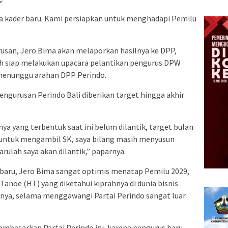
ya kader baru. Kami persiapkan untuk menghadapi Pemilu
rusan, Jero Bima akan melaporkan hasilnya ke DPP,
h siap melakukan upacara pelantikan pengurus DPW
menunggu arahan DPP Perindo.
ngurusan Perindo Bali diberikan target hingga akhir
nya yang terbentuk saat ini belum dilantik, target bulan
ta untuk mengambil SK, saya bilang masih menyusun
barulah saya akan dilantik,” paparnya.
baru, Jero Bima sangat optimis menatap Pemilu 2029,
 Tanoe (HT) yang diketahui kiprahnya di dunia bisnis
nnya, selama menggawangi Partai Perindo sangat luar
 membesarkan Partai Perindo ini, karena pengurus baru