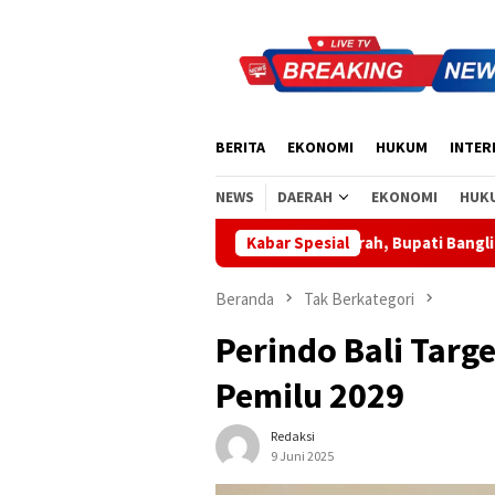
Loncat
ke
konten
BERITA
EKONOMI
HUKUM
INTER
NEWS
DAERAH
EKONOMI
HUK
esiasi Sinergi Pusat-Daerah, Bupati Bangli Buka Sosialisasi RUU 
Kabar Spesial
Beranda
Tak Berkategori
Perindo Bali Targe
Pemilu 2029
Redaksi
9 Juni 2025