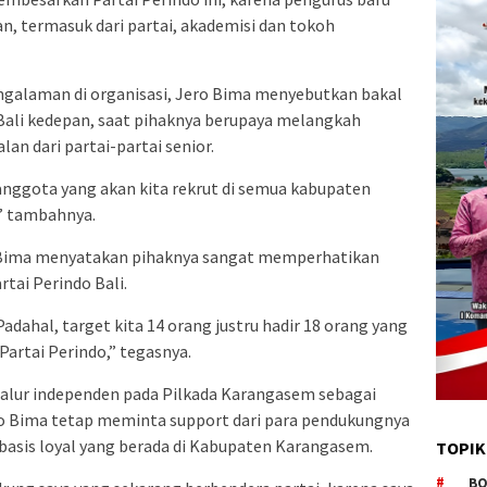
n, termasuk dari partai, akademisi dan tokoh
engalaman di organisasi, Jero Bima menyebutkan bakal
Bali kedepan, saat pihaknya berupaya melangkah
an dari partai-partai senior.
anggota yang akan kita rekrut di semua kabupaten
” tambahnya.
 Bima menyatakan pihaknya sangat memperhatikan
tai Perindo Bali.
Padahal, target kita 14 orang justru hadir 18 orang yang
artai Perindo,” tegasnya.
jalur independen pada Pilkada Karangasem sebagai
o Bima tetap meminta support dari para pendukungnya
 basis loyal yang berada di Kabupaten Karangasem.
TOPIK
BO