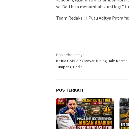
se-Bali bisa menambah kursi lagi,” t
Team Redaksi : I Putu Aditya Putra Ya
Navigasi
Pos sebelumnya
Ketua GAPPAR Gianyar Tuding Bale Kertha
pos
Tumpang Tindih
POS TERKAIT