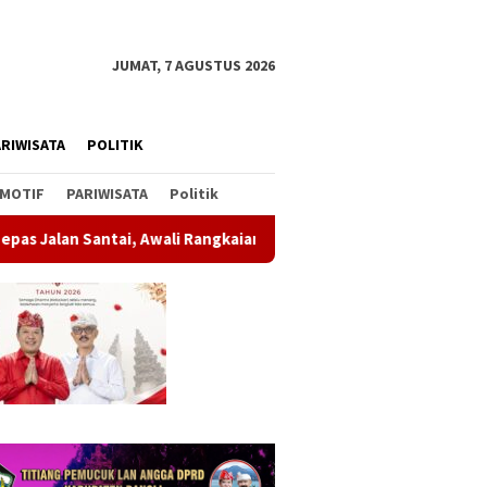
JUMAT, 7 AGUSTUS 2026
RIWISATA
POLITIK
MOTIF
PARIWISATA
Politik
ali Rangkaian Peringatan HUT ke-81 Kemerdekaan RI
Soal