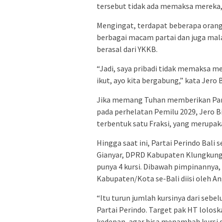
tersebut tidak ada memaksa mereka, 
Mengingat, terdapat beberapa orang d
berbagai macam partai dan juga mal
berasal dari YKKB.
“Jadi, saya pribadi tidak memaksa m
ikut, ayo kita bergabung,” kata Jero 
Jika memang Tuhan memberikan Partai
pada perhelatan Pemilu 2029, Jero 
terbentuk satu Fraksi, yang merupaka
Hingga saat ini, Partai Perindo Bali
Gianyar, DPRD Kabupaten Klungkun
punya 4 kursi. Dibawah pimpinannya
Kabupaten/Kota se-Bali diisi oleh A
“Itu turun jumlah kursinya dari se
Partai Perindo. Target pak HT lolos
kedepan, agar bisa menambah kursi d