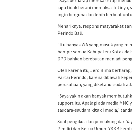
“Saya berharap mereka tetap menduk
juga tidak berani memaksa. Intinya, 
ingin berguna dan lebih berbuat untu
Menariknya, respons masyarakat sang
Perindo Bali.
“Itu banyak WA yang masuk yang meny
hampir semua Kabupaten/Kota ada b
DPD bahkan berebutan menjadi pengu
Oleh karena itu, Jero Bima berharap
Partai Perindo, karena dibawah ke
perusahaan, yang diketahui sudah ada
“Saya yakin akan banyak membutuhkan
support itu. Apalagi ada media MNC 
saudara-saudara kita di media,” tand
Soal pengikut dan pendukung dari Yay
Pendiri dan Ketua Umum YKKB kemba