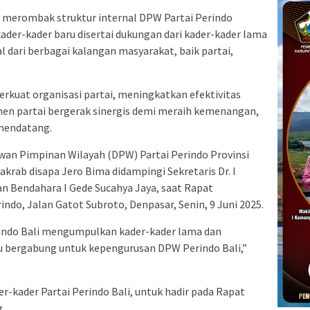
n merombak struktur internal DPW Partai Perindo
ader-kader baru disertai dukungan dari kader-kader lama
 dari berbagai kalangan masyarakat, baik partai,
rkuat organisasi partai, meningkatkan efektivitas
men partai bergerak sinergis demi meraih kemenangan,
 mendatang.
wan Pimpinan Wilayah (DPW) Partai Perindo Provinsi
 akrab disapa Jero Bima didampingi Sekretaris Dr. I
dan Bendahara I Gede Sucahya Jaya, saat Rapat
indo, Jalan Gatot Subroto, Denpasar, Senin, 9 Juni 2025.
Perindo Bali mengumpulkan kader-kader lama dan
u bergabung untuk kepengurusan DPW Perindo Bali,”
r-kader Partai Perindo Bali, untuk hadir pada Rapat
.