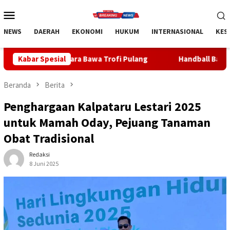
Loncat
Menu
ke
Mobile
konten
NEWS
DAERAH
EKONOMI
HUKUM
INTERNASIONAL
KES
a Bawa Trofi Pulang
Kabar Spesial
Handball Bali Juara Kejurnas U-19 2
Beranda
Berita
Penghargaan Kalpataru Lestari 2025
untuk Mamah Oday, Pejuang Tanaman
Obat Tradisional
Redaksi
8 Juni 2025