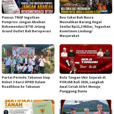
Pansus TRAP Ingatkan
Bea Cukai Bali Nusra
Pemprov: Jangan Abaikan
Musnahkan Barang Ilegal
Rekomendasi BTID Jelang
Senilai Rp11,2 Miliar, Tegaskan
Grand Outlet Bali Beroperasi
Komitmen Lindungi
Masyarakat
Partai Perindo Tabanan Siap
Bola Tangan Ukir Sejarah di
Rebut 3 Kursi DPRD Dalam
PORJAR Bali 2026, Langkah
RoadShow ke Tabanan
Awal Cetak Atlet Menuju
Panggung Dunia