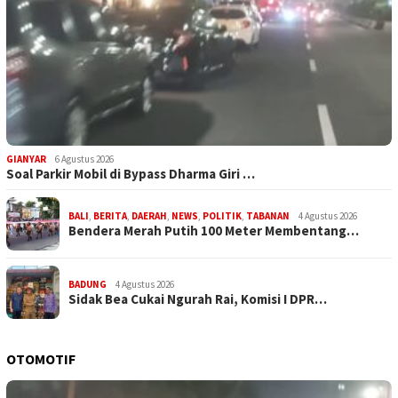
GIANYAR
6 Agustus 2026
Soal Parkir Mobil di Bypass Dharma Giri …
BALI
,
BERITA
,
DAERAH
,
NEWS
,
POLITIK
,
TABANAN
4 Agustus 2026
Bendera Merah Putih 100 Meter Membentang…
BADUNG
4 Agustus 2026
Sidak Bea Cukai Ngurah Rai, Komisi I DPR…
OTOMOTIF