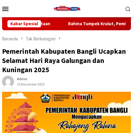
Loncat
Menu
ke
Mobile
konten
n
Kabar Spesial
Rahina Tumpek Krulut, Pemkab Bangli Hadirkan Pengob
Beranda
Tak Berkategori
Pemerintah Kabupaten Bangli Ucapkan
Selamat Hari Raya Galungan dan
Kuningan 2025
Admin
15 November 2025