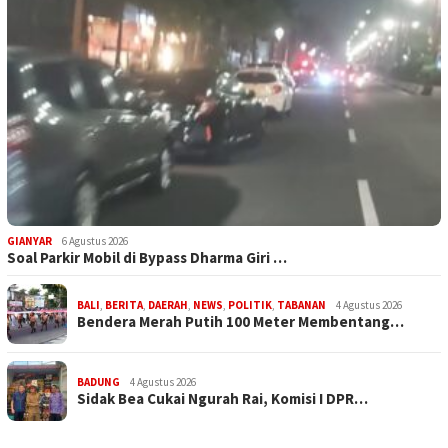
GIANYAR
6 Agustus 2026
Soal Parkir Mobil di Bypass Dharma Giri …
BALI
,
BERITA
,
DAERAH
,
NEWS
,
POLITIK
,
TABANAN
4 Agustus 2026
Bendera Merah Putih 100 Meter Membentang…
BADUNG
4 Agustus 2026
Sidak Bea Cukai Ngurah Rai, Komisi I DPR…