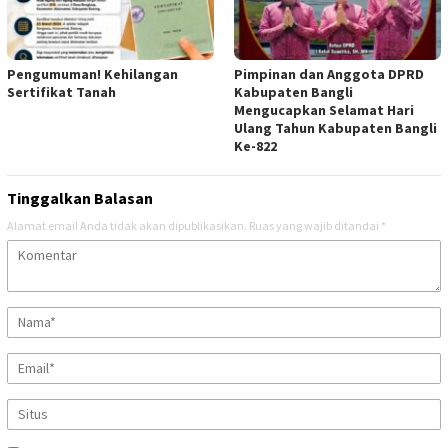
Pengumuman! Kehilangan
Pimpinan dan Anggota DPRD
Sertifikat Tanah
Kabupaten Bangli
Mengucapkan Selamat Hari
Ulang Tahun Kabupaten Bangli
Ke-822
Tinggalkan Balasan
Alamat email Anda tidak akan dipublikasikan.
Ruas yang wajib ditandai
*