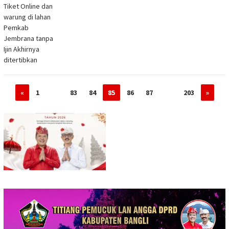
Tiket Online dan
warung di lahan
Pemkab
Jembrana tanpa
Ijin Akhirnya
ditertibkan
«
1
…
83
84
85
86
87
…
203
»