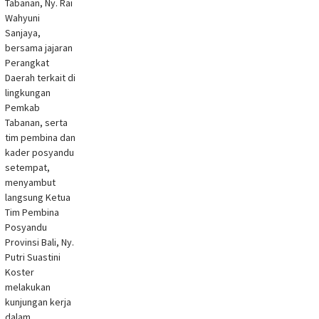
Tabanan, Ny. Rai
Wahyuni
Sanjaya,
bersama jajaran
Perangkat
Daerah terkait di
lingkungan
Pemkab
Tabanan, serta
tim pembina dan
kader posyandu
setempat,
menyambut
langsung Ketua
Tim Pembina
Posyandu
Provinsi Bali, Ny.
Putri Suastini
Koster
melakukan
kunjungan kerja
dalam