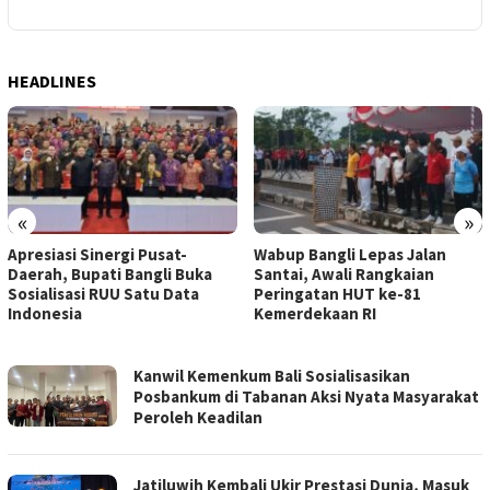
HEADLINES
«
»
Apresiasi Sinergi Pusat-
Wabup Bangli Lepas Jalan
Daerah, Bupati Bangli Buka
Santai, Awali Rangkaian
Sosialisasi RUU Satu Data
Peringatan HUT ke-81
Indonesia
Kemerdekaan RI
BREAKING-
Kanwil Kemenkum Bali Sosialisasikan
NEWS
Posbankum di Tabanan Aksi Nyata Masyarakat
Peroleh Keadilan
Jatiluwih Kembali Ukir Prestasi Dunia, Masuk