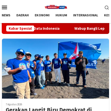
Loncat
Menu
ke
Mobile
konten
NEWS
DAERAH
EKONOMI
HUKUM
INTERNASIONAL
KES
ata Indonesia
Kabar Spesial
Wabup Bangli Lepas Jalan Santai, Awali Ra
7 Agustus 2026
Gerakan Langit Biru Demokrat di