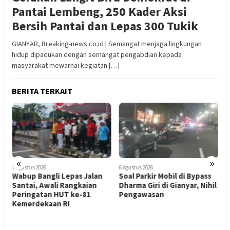
Pantai Lembeng, 250 Kader Aksi
Bersih Pantai dan Lepas 300 Tukik
GIANYAR, Breaking-news.co.id | Semangat menjaga lingkungan
hidup dipadukan dengan semangat pengabdian kepada
masyarakat mewarnai kegiatan […]
BERITA TERKAIT
«
»
7 Agustus 2026
6 Agustus 2026
4
Wabup Bangli Lepas Jalan
Soal Parkir Mobil di Bypass
B
a
Santai, Awali Rangkaian
Dharma Giri di Gianyar, Nihil
M
Peringatan HUT ke-81
Pengawasan
S
Kemerdekaan RI
S