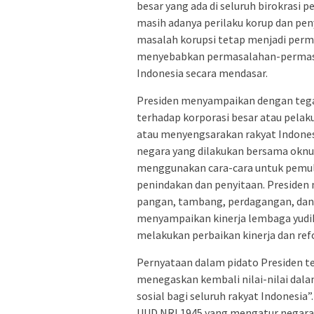
besar yang ada di seluruh birokrasi 
masih adanya perilaku korup dan pen
masalah korupsi tetap menjadi perma
menyebabkan permasalahan-permasal
Indonesia secara mendasar.
Presiden menyampaikan dengan teg
terhadap korporasi besar atau pel
atau menyengsarakan rakyat Indonesi
negara yang dilakukan bersama oknu
menggunakan cara-cara untuk pemuli
penindakan dan penyitaan. Presiden 
pangan, tambang, perdagangan, dan s
menyampaikan kinerja lembaga yudik
melakukan perbaikan kinerja dan ref
Pernyataan dalam pidato Presiden te
menegaskan kembali nilai-nilai dala
sosial bagi seluruh rakyat Indonesia
UUD NRI 1945 yang mengatur negara 