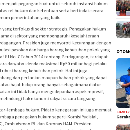
tu menjadi pegangan kuat untuk seluruh instansi hukum
atas rel hukum dan ketentuan serta bertindak secara
 umum pemerintahan yang baik.
yang terfokus di sektor strategis. Penegakan hukum
rutama di sektor yang mempengaruhi kesejahteraan
erdagangan. Presiden juga menyoroti kecurangan dengan
ulasi pasokan dan harga barang kebutuhan pokok yang
OTOM
 UU No. 7 Tahun 2014 tentang Perdagangan, terdapat
jara dan/atau denda maksimal Rp50 miliar bagi pelaku
ribusi barang kebutuhan pokok. Hal ini juga
mbang dan pertanian maupun bahan pokok yang dapat
 atau hajat hidup orang banyak sebagaimana diatur
atan ini tidak hanya mengedepankan aspek represif,
melindungi hak ekonomi rakyat secara langsung.
tar-lembaga hukum. Pidato kenegaraan ini juga memuat
GIANYAR
embaga penegakan hukum seperti Komisi Yudisial,
Geraka
K), Ombudsman RI, dan Komnas HAM. Presiden