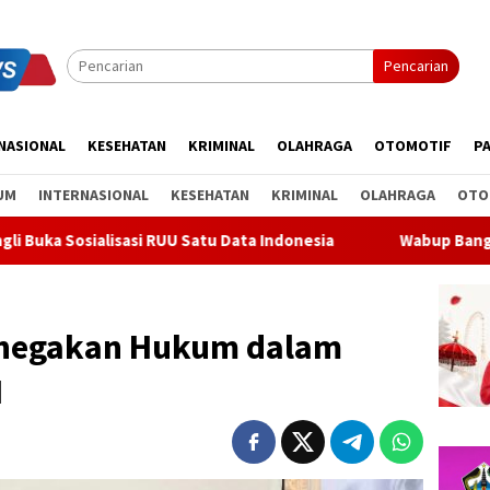
Pencarian
NASIONAL
KESEHATAN
KRIMINAL
OLAHRAGA
OTOMOTIF
PA
UM
INTERNASIONAL
KESEHATAN
KRIMINAL
OLAHRAGA
OTO
UU Satu Data Indonesia
Wabup Bangli Lepas Jalan Santai,
negakan Hukum dalam
I