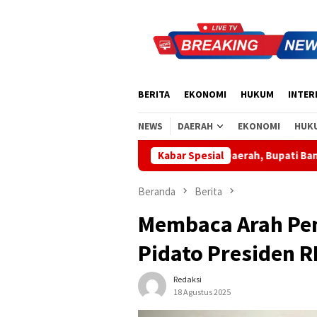
Loncat
ke
konten
BERITA
EKONOMI
HUKUM
INTER
NEWS
DAERAH
EKONOMI
HUK
Apresiasi Sinergi Pusat-Daerah, Bupati Bangli Buka Sosialisasi R
Kabar Spesial
Beranda
Berita
Membaca Arah Pe
Pidato Presiden R
Redaksi
18 Agustus 2025