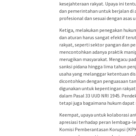
kesejahteraan rakyat. Upaya ini ten
dan pemerintahan untuk berjalan di 
profesional dan sesuai dengan asas
Ketiga, melakukan penegakan hukum 
dan aturan harus sangat efektif te
rakyat, seperti sektor pangan dan p
mencontohkan adanya praktik manip
merugikan masyarakat. Mengacu pada
sanksi pidana hingga lima tahun pen
usaha yang melanggar ketentuan dist
dicontohkan dengan penguasaan ta
digunakan untuk kepentingan rakyat
dalam Pasal 33 UUD NRI 1945. Pendek
tetapi juga bagaimana hukum dapat 
Keempat, upaya untuk kolaborasi an
apresiasi terhadap peran lembaga-l
Komisi Pemberantasan Korupsi (KP