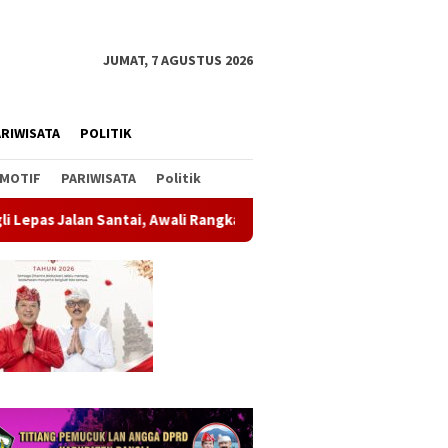
JUMAT, 7 AGUSTUS 2026
RIWISATA
POLITIK
MOTIF
PARIWISATA
Politik
 Awali Rangkaian Peringatan HUT ke-81 Kemerdekaan RI
S