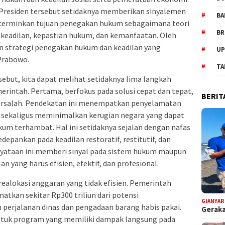
n Presiden tersebut setidaknya memberikan sinyalemen
BA
erminkan tujuan penegakan hukum sebagaimana teori
BR
 keadilan, kepastian hukum, dan kemanfaatan. Oleh
dan strategi penegakan hukum dan keadilan yang
UP
 Prabowo.
TA
sebut, kita dapat melihat setidaknya lima langkah
merintah. Pertama, berfokus pada solusi cepat dan tepat,
BERIT
bersalah. Pendekatan ini menempatkan penyelamatan
, sekaligus meminimalkan kerugian negara yang dapat
um terhambat. Hal ini setidaknya sejalan dengan nafas
epankan pada keadilan restoratif, restitutif, dan
ernyataan ini memberi sinyal pada sistem hukum maupun
 yang harus efisien, efektif, dan profesional.
alokasi anggaran yang tidak efisien. Pemerintah
tkan sekitar Rp300 triliun dari potensi
GIANYAR
perjalanan dinas dan pengadaan barang habis pakai.
Geraka
ntuk program yang memiliki dampak langsung pada