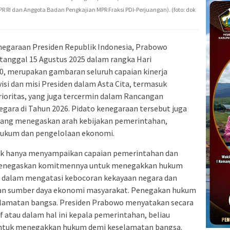
 DPR RI dan Anggota Badan Pengkajian MPR Fraksi PDI-Perjuangan). (foto: dok
negaraan Presiden Republik Indonesia, Prabowo
tanggal 15 Agustus 2025 dalam rangka Hari
, merupakan gambaran seluruh capaian kinerja
isi dan misi Presiden dalam Asta Cita, termasuk
ioritas, yang juga tercermin dalam Rancangan
gara di Tahun 2026. Pidato kenegaraan tersebut juga
yang menegaskan arah kebijakan pemerintahan,
hukum dan pengelolaan ekonomi.
dak hanya menyampaikan capaian pemerintahan dan
 menegaskan komitmennya untuk menegakkan hukum
 dalam mengatasi kebocoran kekayaan negara dan
an sumber daya ekonomi masyarakat. Penegakan hukum
elamatan bangsa. Presiden Prabowo menyatakan secara
f atau dalam hal ini kepala pemerintahan, beliau
 untuk menegakkan hukum demi keselamatan bangsa.