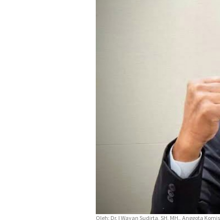
Oleh: Dr. I Wayan Sudirta, SH, MH., Anggota Komisi 