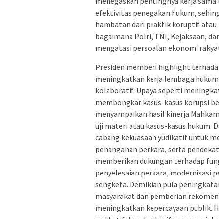
menegaskan pentingnya kerja sama li
efektivitas penegakan hukum, sehin
hambatan dari praktik koruptif at
bagaimana Polri, TNI, Kejaksaan, dan
mengatasi persoalan ekonomi rakyat
Presiden memberi highlight terhada
meningkatkan kerja lembaga hukum/m
kolaboratif. Upaya seperti meningka
membongkar kasus-kasus korupsi bes
menyampaikan hasil kinerja Mahka
uji materi atau kasus-kasus hukum.
cabang kekuasaan yudikatif untuk m
penanganan perkara, serta pendekat
memberikan dukungan terhadap fung
penyelesaian perkara, modernisasi p
sengketa. Demikian pula peningkatan
masyarakat dan pemberian rekomend
meningkatkan kepercayaan publik. H