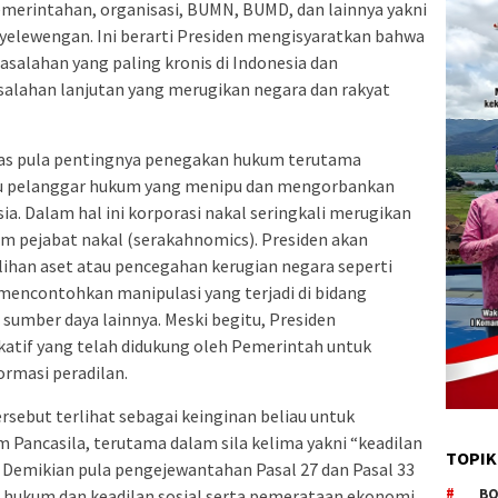
pemerintahan, organisasi, BUMN, BUMD, dan lainnya yakni
yelewengan. Ini berarti Presiden mengisyaratkan bahwa
salahan yang paling kronis di Indonesia dan
ahan lanjutan yang merugikan negara dan rakyat
as pula pentingnya penegakan hukum terutama
aku pelanggar hukum yang menipu dan mengorbankan
a. Dalam hal ini korporasi nakal seringkali merugikan
m pejabat nakal (serakahnomics). Presiden akan
han aset atau pencegahan kerugian negara seperti
mencontohkan manipulasi yang terjadi di bidang
umber daya lainnya. Meski begitu, Presiden
atif yang telah didukung oleh Pemerintah untuk
ormasi peradilan.
rsebut terlihat sebagai keinginan beliau untuk
m Pancasila, terutama dalam sila kelima yakni “keadilan
TOPIK
”. Demikian pula pengejewantahan Pasal 27 dan Pasal 33
hukum dan keadilan sosial serta pemerataan ekonomi.
BO