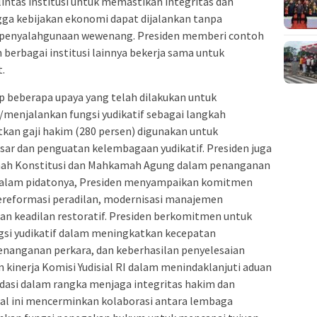
ntas institusi untuk memastikan integritas dan
gga kebijakan ekonomi dapat dijalankan tanpa
au penyalahgunaan wewenang. Presiden memberi contoh
 berbagai institusi lainnya bekerja sama untuk
.
p beberapa upaya yang telah dilakukan untuk
enjalankan fungsi yudikatif sebagai langkah
tkan gaji hakim (280 persen) digunakan untuk
ar dan penguatan kelembagaan yudikatif. Presiden juga
mah Konstitusi dan Mahkamah Agung dalam penanganan
 Dalam pidatonya, Presiden menyampaikan komitmen
ereformasi peradilan, modernisasi manajemen
an keadilan restoratif. Presiden berkomitmen untuk
si yudikatif dalam meningkatkan kecepatan
enanganan perkara, dan keberhasilan penyelesaian
 kinerja Komisi Yudisial RI dalam menindaklanjuti aduan
asi dalam rangka menjaga integritas hakim dan
al ini mencerminkan kolaborasi antara lembaga