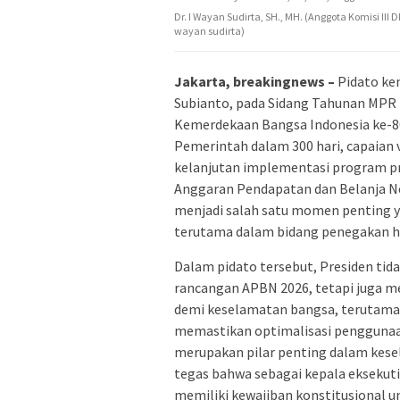
Dr. I Wayan Sudirta, SH., MH. (Anggota Komisi III
wayan sudirta)
Jakarta, breakingnews –
Pidato ke
Subianto, pada Sidang Tahunan MPR 
Kemerdekaan Bangsa Indonesia ke-80
Pemerintah dalam 300 hari, capaian v
kelanjutan implementasi program pr
Anggaran Pendapatan dan Belanja Ne
menjadi salah satu momen penting 
terutama dalam bidang penegakan 
Dalam pidato tersebut, Presiden ti
rancangan APBN 2026, tetapi juga
demi keselamatan bangsa, terutama
memastikan optimalisasi pengguna
merupakan pilar penting dalam kes
tegas bahwa sebagai kepala eksekuti
memiliki kewajiban konstitusional