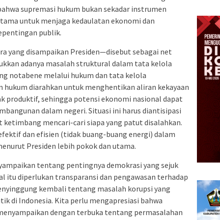
bahwa supremasi hukum bukan sekadar instrumen
 utama untuk menjaga kedaulatan ekonomi dan
pentingan publik.
a yang disampaikan Presiden—disebut sebagai net
kkan adanya masalah struktural dalam tata kelola
ng notabene melalui hukum dan tata kelola
 hukum diarahkan untuk menghentikan aliran kekayaan
dak produktif, sehingga potensi ekonomi nasional dapat
angunan dalam negeri. Situasi ini harus diantisipasi
 ketimbang mencari-cari siapa yang patut disalahkan.
ektif dan efisien (tidak buang-buang energi) dalam
enurut Presiden lebih pokok dan utama.
yampaikan tentang pentingnya demokrasi yang sejuk
l itu diperlukan transparansi dan pengawasan terhadap
menyinggung kembali tentang masalah korupsi yang
tik di Indonesia. Kita perlu mengapresiasi bahwa
k menyampaikan dengan terbuka tentang permasalahan