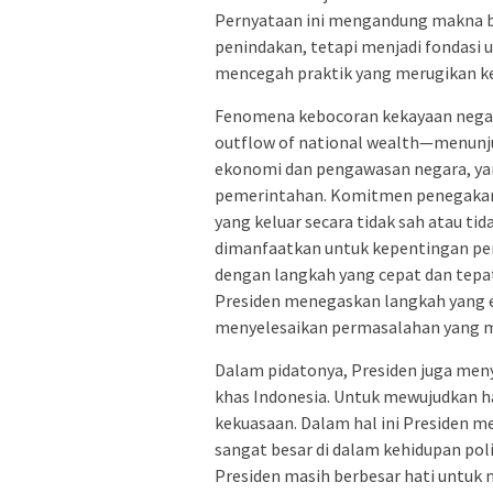
Pernyataan ini mengandung makna 
penindakan, tetapi menjadi fondasi
mencegah praktik yang merugikan ke
Fenomena kebocoran kekayaan negar
outflow of national wealth—menunju
ekonomi dan pengawasan negara, ya
pemerintahan. Komitmen penegakan
yang keluar secara tidak sah atau ti
dimanfaatkan untuk kepentingan pemb
dengan langkah yang cepat dan tepat
Presiden menegaskan langkah yang ef
menyelesaikan permasalahan yang m
Dalam pidatonya, Presiden juga men
khas Indonesia. Untuk mewujudkan ha
kekuasaan. Dalam hal ini Presiden 
sangat besar di dalam kehidupan poli
Presiden masih berbesar hati untu