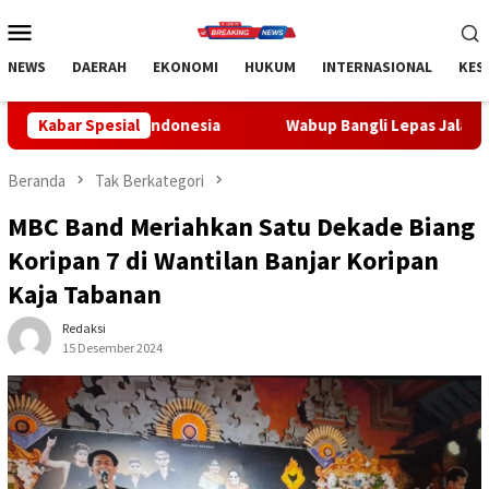
Loncat
Menu
ke
Mobile
konten
NEWS
DAERAH
EKONOMI
HUKUM
INTERNASIONAL
KES
Indonesia
Kabar Spesial
Wabup Bangli Lepas Jalan Santai, Awali Rangk
Beranda
Tak Berkategori
MBC Band Meriahkan Satu Dekade Biang
Koripan 7 di Wantilan Banjar Koripan
Kaja Tabanan
Redaksi
15 Desember 2024