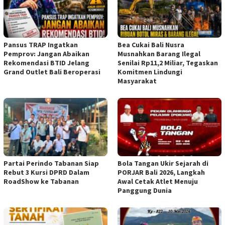
Pansus TRAP Ingatkan
Bea Cukai Bali Nusra
Pemprov: Jangan Abaikan
Musnahkan Barang Ilegal
Rekomendasi BTID Jelang
Senilai Rp11,2 Miliar, Tegaskan
Grand Outlet Bali Beroperasi
Komitmen Lindungi
Masyarakat
Partai Perindo Tabanan Siap
Bola Tangan Ukir Sejarah di
Rebut 3 Kursi DPRD Dalam
PORJAR Bali 2026, Langkah
RoadShow ke Tabanan
Awal Cetak Atlet Menuju
Panggung Dunia