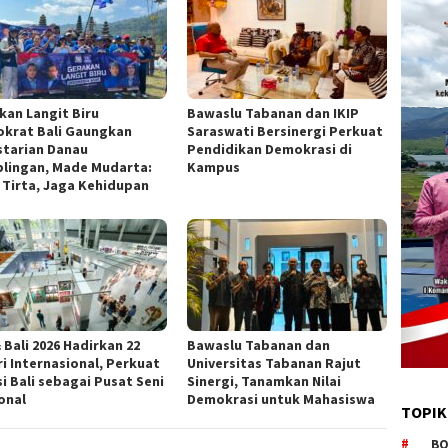
kan Langit Biru
Bawaslu Tabanan dan IKIP
krat Bali Gaungkan
Saraswati Bersinergi Perkuat
starian Danau
Pendidikan Demokrasi di
lingan, Made Mudarta:
Kampus
 Tirta, Jaga Kehidupan
 Bali 2026 Hadirkan 22
Bawaslu Tabanan dan
ri Internasional, Perkuat
Universitas Tabanan Rajut
i Bali sebagai Pusat Seni
Sinergi, Tanamkan Nilai
onal
Demokrasi untuk Mahasiswa
TOPIK
BO