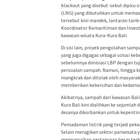
blackout yang disebut-sebut dipicu
(LNG) yang dibutuhkan untuk memasok
tersebut kini mandek, lantaran tar
Koordinator Kemaritiman dan Investa
kawasan wisata Kura-Kura Bali.
Di sisi lain, proyek pengolahan sa
yang juga digagas sebagai solusi keb
sebelumnya diinisiasi LBP dengan tu
persoalan sampah. Namun, hingga k
mangkrak dan ditolak oleh masyaraka
memberikan kebersihan dan kedamaia
Akibatnya, sampah dari kawasan Bal
Kura Bali kini dialihkan ke sejumlah
desanya dikorbankan untuk kepenting
Pemadaman listrik yang terjadi pek
Selain merugikan sektor pariwisata
memunculkan pertanyaan besar terka