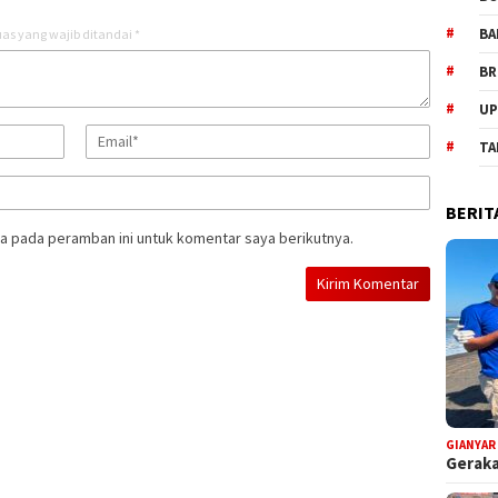
BA
as yang wajib ditandai
*
BR
UP
TA
BERIT
a pada peramban ini untuk komentar saya berikutnya.
GIANYAR
Geraka