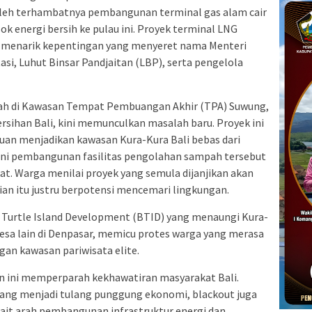
 oleh terhambatnya pembangunan terminal gas alam cair
 energi bersih ke pulau ini. Proyek terminal LNG
ik-menarik kepentingan yang menyeret nama Menteri
si, Luhut Binsar Pandjaitan (LBP), serta pengelola
mpah di Kawasan Tempat Pembuangan Akhir (TPA) Suwung,
ersihan Bali, kini memunculkan masalah baru. Proyek ini
juan menjadikan kawasan Kura-Kura Bali bebas dari
ini pembangunan fasilitas pengolahan sampah tersebut
t. Warga menilai proyek yang semula dijanjikan akan
n itu justru berpotensi mencemari lingkungan.
i Turtle Island Development (BTID) yang menaungi Kura-
 desa lain di Denpasar, memicu protes warga yang merasa
an kawasan pariwisata elite.
an ini memperparah kekhawatiran masyarakat Bali.
 yang menjadi tulang punggung ekonomi, blackout juga
it arah pembangunan infrastruktur energi dan