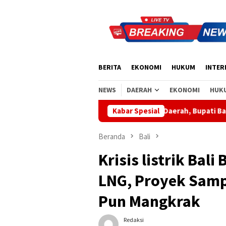
Loncat
ke
konten
BERITA
EKONOMI
HUKUM
INTER
NEWS
DAERAH
EKONOMI
HUK
Apresiasi Sinergi Pusat-Daerah, Bupati Bangli Buka Sosialisa
Kabar Spesial
Beranda
Bali
Krisis listrik Bal
LNG, Proyek Samp
Pun Mangkrak
Redaksi