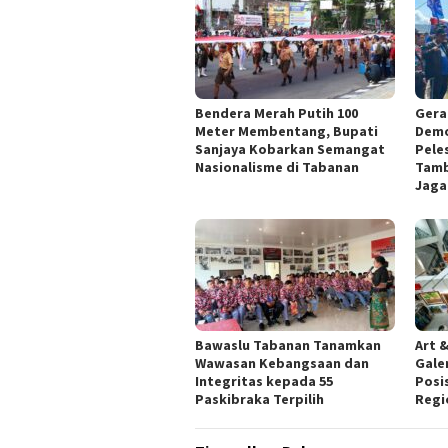
Bendera Merah Putih 100
Gera
Meter Membentang, Bupati
Demo
Sanjaya Kobarkan Semangat
Pele
Nasionalisme di Tabanan
Tamb
Jaga
Bawaslu Tabanan Tanamkan
Art &
Wawasan Kebangsaan dan
Gale
Integritas kepada 55
Posis
Paskibraka Terpilih
Regi