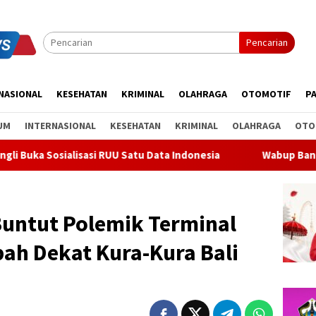
Pencarian
NASIONAL
KESEHATAN
KRIMINAL
OLAHRAGA
OTOMOTIF
PA
UM
INTERNASIONAL
KESEHATAN
KRIMINAL
OLAHRAGA
OTO
si RUU Satu Data Indonesia
Wabup Bangli Lepas Jalan San
i Buntut Polemik Terminal
ah Dekat Kura-Kura Bali