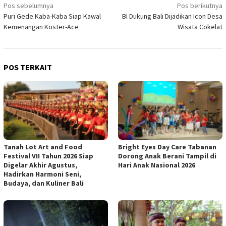
Navigasi
Pos sebelumnya
Pos berikutnya
Puri Gede Kaba-Kaba Siap Kawal
BI Dukung Bali Dijadikan Icon Desa
pos
Kemenangan Koster-Ace
Wisata Cokelat
POS TERKAIT
Tanah Lot Art and Food
Bright Eyes Day Care Tabanan
Festival VII Tahun 2026 Siap
Dorong Anak Berani Tampil di
Digelar Akhir Agustus,
Hari Anak Nasional 2026
Hadirkan Harmoni Seni,
Budaya, dan Kuliner Bali