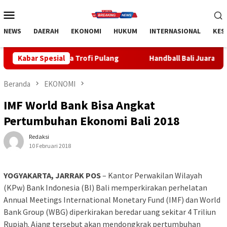
Loncat
Menu
ke
Mobile
konten
NEWS
DAERAH
EKONOMI
HUKUM
INTERNASIONAL
KES
 Trofi Pulang
Kabar Spesial
Handball Bali Juara Kejurnas U-19 2026, Re
Beranda
EKONOMI
IMF World Bank Bisa Angkat
Pertumbuhan Ekonomi Bali 2018
Redaksi
10 Februari 2018
YOGYAKARTA, JARRAK POS
– Kantor Perwakilan Wilayah
(KPw) Bank Indonesia (BI) Bali memperkirakan perhelatan
Annual Meetings International Monetary Fund (IMF) dan World
Bank Group (WBG) diperkirakan beredar uang sekitar 4 Triliun
Rupiah. Ajang tersebut akan mendongkrak pertumbuhan