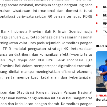
ggi secara nasional, meskipun sangat bergantung pada
BA
gerakan wisatawan internasional dan domestik turut
BR
ntribusi pariwisata sekitar 60 persen terhadap PDRB
UP
Bank Indonesia Provinsi Bali R. Erwin Soeriadimadja
TA
ngga Januari 2026 tetap terjaga dalam sasaran nasional
peningkatan volatilitas pada sejumlah komoditas pangan
BERIT
rgi TPID melalui penguatan strategi 4K—ketersediaan
ancaran distribusi, dan komunikasi efektif—perlu terus
ari Raya Nyepi dan Idul Fitri. Bank Indonesia juga
rovinsi Bali dalam mempercepat digitalisasi transaksi
ang dinilai mampu meningkatkan efisiensi ekonomi,
an, serta memperkuat ketahanan dan keberlanjutan
diaan dan Stabilisasi Pangan, Badan Pangan Nasional
GIANYAR
negaskan bahwa pengendalian inflasi di Bali sangat erat
Geraka
anan dan kedaulatan pangan daerah. Komoditas pangan