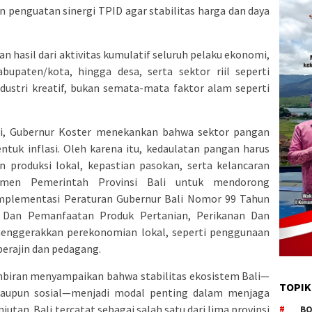
 penguatan sinergi TPID agar stabilitas harga dan daya
n hasil dari aktivitas kumulatif seluruh pelaku ekonomi,
abupaten/kota, hingga desa, serta sektor riil seperti
dustri kreatif, bukan semata-mata faktor alam seperti
si, Gubernur Koster menekankan bahwa sektor pangan
tuk inflasi. Oleh karena itu, kedaulatan pangan harus
n produksi lokal, kepastian pasokan, serta kelancaran
itmen Pemerintah Provinsi Bali untuk mendorong
implementasi Peraturan Gubernur Bali Nomor 99 Tahun
 Dan Pemanfaatan Produk Pertanian, Perikanan Dan
i menggerakkan perekonomian lokal, seperti penggunaan
perajin dan pedagang.
embiran menyampaikan bahwa stabilitas ekosistem Bali—
TOPIK
, maupun sosial—menjadi modal penting dalam menjaga
tan. Bali tercatat sebagai salah satu dari lima provinsi
BO