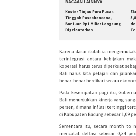
BACAAN LAINNYA
Koster Tinjau Pura Pucak
Ek
Tinggah Pascabencana,
5,
Bantuan Rp1 Miliar Langsung
de
Digelontorkan
Te
Karena dasar itulah ia mengemuka
terintegrasi antara kebijakan m
koperasi harus terus diperkuat se
Bali harus kita pelajari dan jalank
benar-benar berdikari secara ekonom
Pada kesempatan pagi itu, Gubern
Bali menunjukkan kinerja yang san
persen, dimana inflasi tertinggi te
di Kabupaten Badung sebesar 1,09 pe
Sementara itu, secara month to m
mencatat deflasi sebesar 0,34 pe