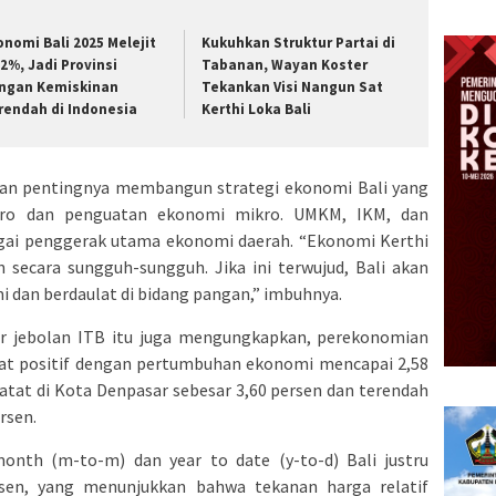
onomi Bali 2025 Melejit
Kukuhkan Struktur Partai di
82%, Jadi Provinsi
Tabanan, Wayan Koster
ngan Kemiskinan
Tekankan Visi Nangun Sat
rendah di Indonesia
Kerthi Loka Bali
kan pentingnya membangun strategi ekonomi Bali yang
akro dan penguatan ekonomi mikro. UMKM, IKM, dan
bagai penggerak utama ekonomi daerah. “Ekonomi Kerthi
an secara sungguh-sungguh. Jika ini terwujud, Bali akan
i dan berdaulat di bidang pangan,” imbuhnya.
ur jebolan ITB itu juga mengungkapkan, perekonomian
gat positif dengan pertumbuhan ekonomi mencapai 2,58
rcatat di Kota Denpasar sebesar 3,60 persen dan terendah
rsen.
onth (m-to-m) dan year to date (y-to-d) Bali justru
rsen, yang menunjukkan bahwa tekanan harga relatif