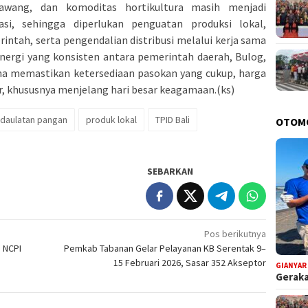
 bawang, dan komoditas hortikultura masih menjadi
i, sehingga diperlukan penguatan produksi lokal,
ntah, serta pengendalian distribusi melalui kerja sama
nergi yang konsisten antara pemerintah daerah, Bulog,
a memastikan ketersediaan pasokan yang cukup, harga
car, khususnya menjelang hari besar keagamaan.(ks)
daulatan pangan
produk lokal
TPID Bali
OTOM
SEBARKAN
Pos berikutnya
, NCPI
Pemkab Tabanan Gelar Pelayanan KB Serentak 9–
15 Februari 2026, Sasar 352 Akseptor
GIANYAR
Geraka