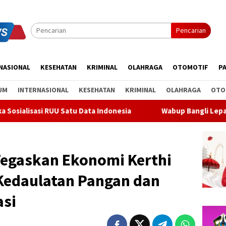
Pencarian
NASIONAL
KESEHATAN
KRIMINAL
OLAHRAGA
OTOMOTIF
PA
UM
INTERNASIONAL
KESEHATAN
KRIMINAL
OLAHRAGA
OTO
ata Indonesia
Wabup Bangli Lepas Jalan Santai, Awali Ra
Tegaskan Ekonomi Kerthi
 Kedaulatan Pangan dan
asi