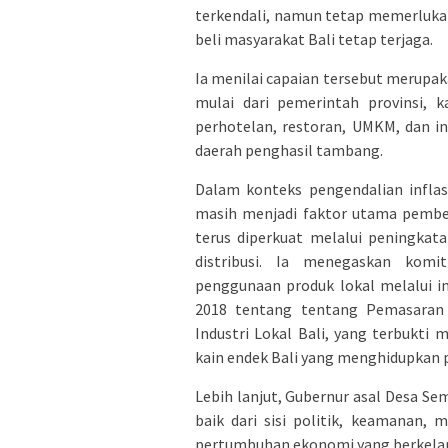
terkendali, namun tetap memerlukan
beli masyarakat Bali tetap terjaga.
Ia menilai capaian tersebut merupaka
mulai dari pemerintah provinsi, k
perhotelan, restoran, UMKM, dan in
daerah penghasil tambang.
Dalam konteks pengendalian infla
masih menjadi faktor utama pemben
terus diperkuat melalui peningkata
distribusi. Ia menegaskan kom
penggunaan produk lokal melalui 
2018 tentang tentang Pemasaran
Industri Lokal Bali, yang terbukt
kain endek Bali yang menghidupkan 
Lebih lanjut, Gubernur asal Desa S
baik dari sisi politik, keamanan
pertumbuhan ekonomi yang berkelanju