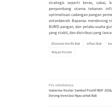
strategis seperti beras, cabai,
penyumbang utama tekanan inflas
optimalisasi cadangan pangan pemeri
antardaerah. Bapanas mendorong si
BUMD pangan, dan pelaku usaha gun
yang stabil, dan distribusi yang lan
Ekonomi Kerthi Bali
inflasi Bali
ke
Wayan Koster
Navigasi
Pos sebelumnya
Gubernur Koster Sambut Positif BEIF 2026
pos
Dorong Investasi Hijau untuk Bali