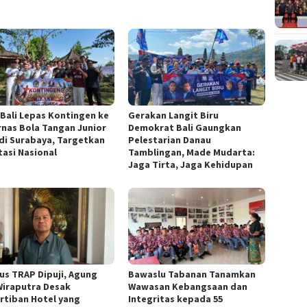
 Bali Lepas Kontingen ke
Gerakan Langit Biru
rnas Bola Tangan Junior
Demokrat Bali Gaungkan
 di Surabaya, Targetkan
Pelestarian Danau
tasi Nasional
Tamblingan, Made Mudarta:
Jaga Tirta, Jaga Kehidupan
us TRAP Dipuji, Agung
Bawaslu Tabanan Tanamkan
 Wiraputra Desak
Wawasan Kebangsaan dan
rtiban Hotel yang
Integritas kepada 55