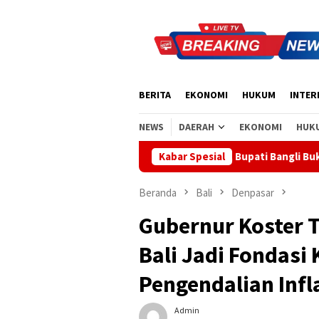
Loncat
ke
konten
BERITA
EKONOMI
HUKUM
INTER
NEWS
DAERAH
EKONOMI
HUK
 Sinergi Pusat-Daerah, Bupati Bangli Buka Sosialisasi RUU Satu D
Kabar Spesial
Beranda
Bali
Denpasar
Gubernur Koster 
Bali Jadi Fondasi
Pengendalian Infl
Admin