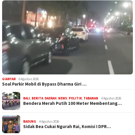
GIANYAR
6 Agustus 2026
Soal Parkir Mobil di Bypass Dharma Giri …
BALI
,
BERITA
,
DAERAH
,
NEWS
,
POLITIK
,
TABANAN
4 Agustus 2026
Bendera Merah Putih 100 Meter Membentang…
BADUNG
4 Agustus 2026
Sidak Bea Cukai Ngurah Rai, Komisi I DPR…