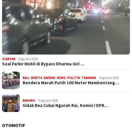
GIANYAR
6 Agustus 2026
Soal Parkir Mobil di Bypass Dharma Giri …
BALI
,
BERITA
,
DAERAH
,
NEWS
,
POLITIK
,
TABANAN
4 Agustus 2026
Bendera Merah Putih 100 Meter Membentang…
BADUNG
4 Agustus 2026
Sidak Bea Cukai Ngurah Rai, Komisi I DPR…
OTOMOTIF