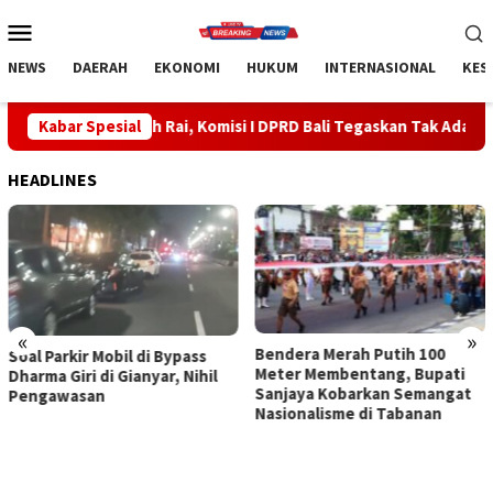
Loncat
Menu
ke
Mobile
konten
NEWS
DAERAH
EKONOMI
HUKUM
INTERNASIONAL
KES
ah Rai, Komisi I DPRD Bali Tegaskan Tak Ada Indikasi Penyalahgu
Kabar Spesial
HEADLINES
«
»
Bendera Merah Putih 100
Sidak Bea Cukai Ngurah Rai,
Meter Membentang, Bupati
Komisi I DPRD Bali Tegaskan
Sanjaya Kobarkan Semangat
Tak Ada Indikasi
Nasionalisme di Tabanan
Penyalahgunaan Barang
Sitaan