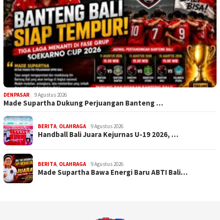
DENPASAR
9 Agustus 2026
Made Supartha Dukung Perjuangan Banteng …
BERITA
,
OLAHRAGA
9 Agustus 2026
Handball Bali Juara Kejurnas U-19 2026, …
BERITA
,
OLAHRAGA
9 Agustus 2026
Made Supartha Bawa Energi Baru ABTI Bali…