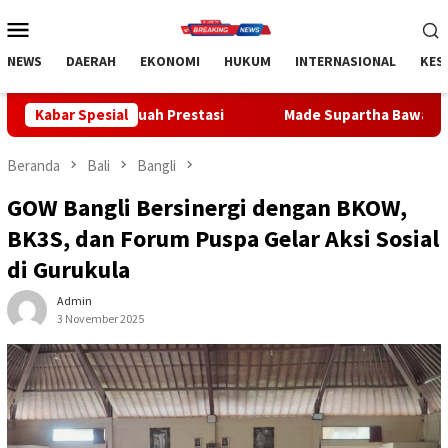
Loncat
Menu
ke
Mobile
konten
NEWS
DAERAH
EKONOMI
HUKUM
INTERNASIONAL
KES
ah Prestasi
Kabar Spesial
Made Supartha Bawa Energi Baru ABTI Bali, Ti
Beranda
Bali
Bangli
GOW Bangli Bersinergi dengan BKOW,
BK3S, dan Forum Puspa Gelar Aksi Sosial
di Gurukula
Admin
3 November 2025