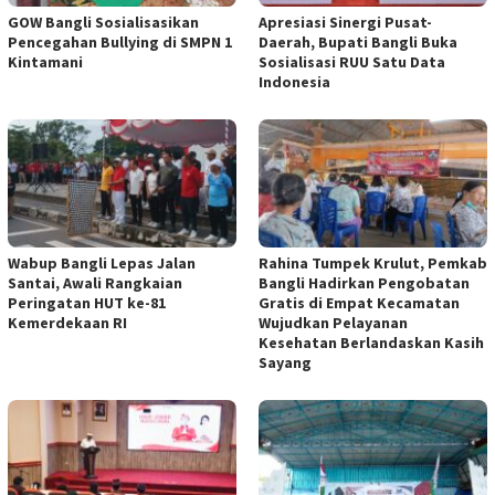
GOW Bangli Sosialisasikan
Apresiasi Sinergi Pusat-
Pencegahan Bullying di SMPN 1
Daerah, Bupati Bangli Buka
Kintamani
Sosialisasi RUU Satu Data
Indonesia
Wabup Bangli Lepas Jalan
Rahina Tumpek Krulut, Pemkab
Santai, Awali Rangkaian
Bangli Hadirkan Pengobatan
Peringatan HUT ke-81
Gratis di Empat Kecamatan
Kemerdekaan RI
Wujudkan Pelayanan
Kesehatan Berlandaskan Kasih
Sayang