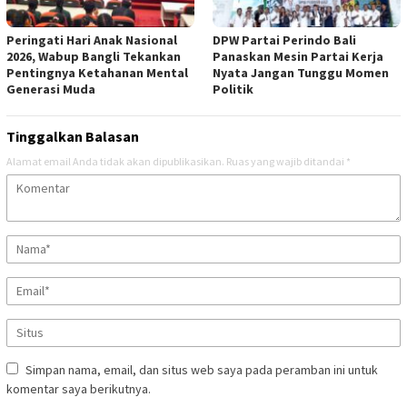
Peringati Hari Anak Nasional
DPW Partai Perindo Bali
2026, Wabup Bangli Tekankan
Panaskan Mesin Partai Kerja
Pentingnya Ketahanan Mental
Nyata Jangan Tunggu Momen
Generasi Muda
Politik
Tinggalkan Balasan
Alamat email Anda tidak akan dipublikasikan.
Ruas yang wajib ditandai
*
Simpan nama, email, dan situs web saya pada peramban ini untuk
komentar saya berikutnya.