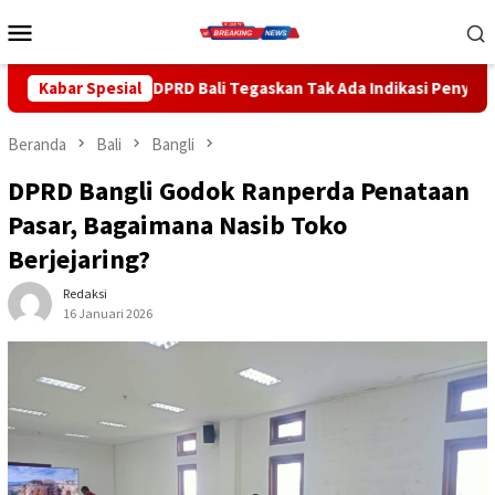
Loncat
Menu
ke
Mobile
konten
D Bali Tegaskan Tak Ada Indikasi Penyalahgunaan Barang Sitaan
Kabar Spesial
Beranda
Bali
Bangli
DPRD Bangli Godok Ranperda Penataan
Pasar, Bagaimana Nasib Toko
Berjejaring?
Redaksi
16 Januari 2026