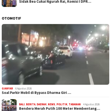
Sidak Bea Cukai Ngurah Rai, Komisi I DPR…
OTOMOTIF
GIANYAR
6 Agustus 2026
Soal Parkir Mobil di Bypass Dharma Giri …
BALI
,
BERITA
,
DAERAH
,
NEWS
,
POLITIK
,
TABANAN
4 Agustus 2026
Bendera Merah Putih 100 Meter Membentang…