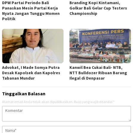
DPW Partai Perindo Bali
Branding Kopi Kintamani,
Panaskan Mesin Partai Kerja
Golkar Bali Gelar Cup Testers
Nyata Jangan Tunggu Momen
Championship
Politik
Advokat, I Made Somya Putra
Kanwil Bea Cukai Bali- NTB,
Desak Kapolsek dan Kapolres
NTT Bulldozer Ribuan Barang
Tabanan Mundur
Ilegal di Denpasar
Tinggalkan Balasan
Alamat email Anda tidak akan dipublikasikan.
Ruas yang wajib ditandai
*