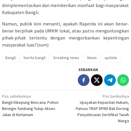
diimplementasikan dan memberikan manfaat bagi masyarakat
Kabupaten Bangli.
Namun, publik kini menanti, apakah Raperda ini akan benar-
benar berpihak pada UMKM lokal, atau justru menguntungkan
pihak-pihak tertentu dengan mengorbankan kepentingan
masyarakat luas?(sum)
Bangli
berita bangli
breaking news
News
update
SEBARKAN
Navigasi
Pos sebelumnya
Pos berikutnya
Bangli Dikepung Bencana: Pohon
Upayakan Kepastian Hukum,
pos
Beringin Tumbang Tutup Akses
Pansus TRAP DPRD Bali Dorong
Jalan di Kintamani
Penyelesaian Sertifikat Tanah
Warga