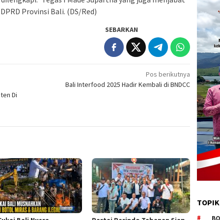
 DPRD Provinsi Bali. (DS/Red)
SEBARKAN
Pos berikutnya
Bali Interfood 2025 Hadir Kembali di BNDCC
ten Di
TOPIK
BO
Cukai Bali Nusra
Partai Perindo Tabanan Siap