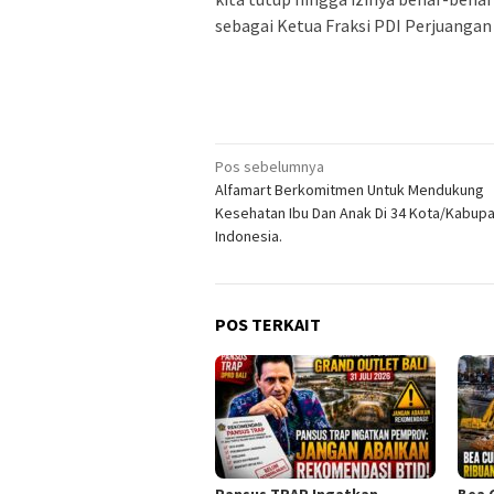
sebagai Ketua Fraksi PDI Perjuangan
Navigasi
Pos sebelumnya
Alfamart Berkomitmen Untuk Mendukung
pos
Kesehatan Ibu Dan Anak Di 34 Kota/Kabupa
Indonesia.
POS TERKAIT
Pansus TRAP Ingatkan
Bea 