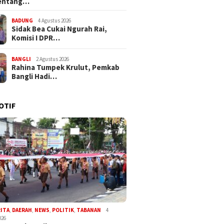
entang…
BADUNG
4 Agustus 2026
Sidak Bea Cukai Ngurah Rai,
Komisi I DPR…
BANGLI
2 Agustus 2026
Rahina Tumpek Krulut, Pemkab
Bangli Hadi…
OTIF
RITA
,
DAERAH
,
NEWS
,
POLITIK
,
TABANAN
4
026