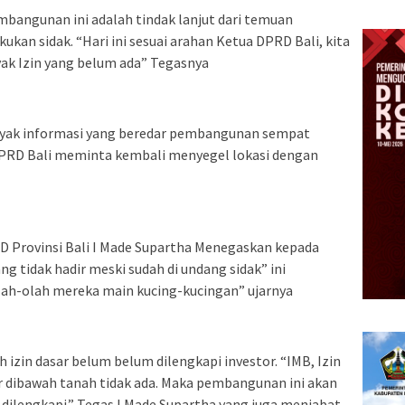
angunan ini adalah tindak lanjut dari temuan
an sidak. “Hari ini sesuai arahan Ketua DPRD Bali, kita
yak Izin yang belum ada” Tegasnya
nyak informasi yang beredar pembangunan sempat
 DPRD Bali meminta kembali menyegel lokasi dengan
D Provinsi Bali I Made Supartha Menegaskan kepada
tidak hadir meski sudah di undang sidak” ini
ah-olah mereka main kucing-kucingan” ujarnya
izin dasar belum belum dilengkapi investor. “IMB, Izin
ir dibawah tanah tidak ada. Maka pembangunan ini akan
 dilengkapi.” Tegas I Made Supartha yang juga menjabat