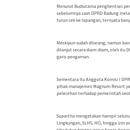
Menurut Budiutama penghentian pemb
sebelumnya saat DPRD Badung melakuk
turun cek ke lapangan, ternyata ban
Meskipun sudah dilarang, namun ba
dilanjut secara diam-diam, oleh itu
garis pengaman.
Sementara itu Anggota Komisi I DPR
pihak manajemen Magnum Resort yang 
pelecehan terhadap pemerintah seol
Supartha mengatakan hampir seluruh 
Lingkungan, SLHS, HO, hingga izin a
kita tutup hingga izinya benar-benar