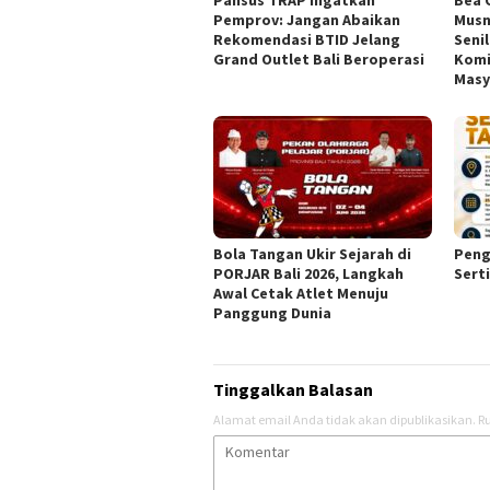
Pemprov: Jangan Abaikan
Musn
Rekomendasi BTID Jelang
Senil
Grand Outlet Bali Beroperasi
Komi
Masy
Bola Tangan Ukir Sejarah di
Peng
PORJAR Bali 2026, Langkah
Sert
Awal Cetak Atlet Menuju
Panggung Dunia
Tinggalkan Balasan
Alamat email Anda tidak akan dipublikasikan.
Ru