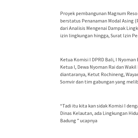
Proyek pembangunan Magnum Resort
berstatus Penanaman Modal Asing (P
dari Analisis Mengenai Dampak Lin
izin lingkungan hingga, Surat Izin P
Ketua Komisi I DPRD Bali, I Nyoman
Ketua I, Dewa Nyoman Rai dan Wakil K
diantaranya, Ketut Rochineng, Waya
Somvir dan tim gabungan yang melib
“Tadi itu kita kan sidak Komisi I de
Dinas Kelautan, ada Lingkungan Hidu
Badung ” ucapnya