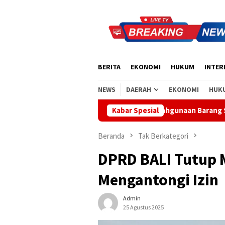
Loncat
ke
konten
BERITA
EKONOMI
HUKUM
INTER
NEWS
DAERAH
EKONOMI
HUK
 Tak Ada Indikasi Penyalahgunaan Barang Sitaan
Kabar Spesial
Rahina T
Beranda
Tak Berkategori
DPRD BALI Tutup 
Mengantongi Izin
Admin
25 Agustus 2025