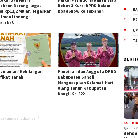
ahkan Barang Ilegal
Rebut 3 Kursi DPRD Dalam
BA
ai Rp11,2 Miliar, Tegaskan
RoadShow ke Tabanan
tmen Lindungi
BR
arakat
UP
TA
BERIT
umuman! Kehilangan
Pimpinan dan Anggota DPRD
ifikat Tanah
Kabupaten Bangli
Mengucapkan Selamat Hari
Ulang Tahun Kabupaten
Bangli Ke-822
as yang wajib ditandai
*
BALI
,
BE
Agustus 2
Bender