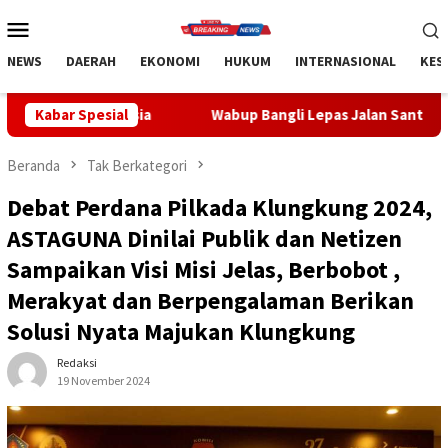
Loncat
Menu
ke
Mobile
konten
NEWS
DAERAH
EKONOMI
HUKUM
INTERNASIONAL
KES
Kabar Spesial
Wabup Bangli Lepas Jalan Santai, Awali Rangkaian Pering
Beranda
Tak Berkategori
Debat Perdana Pilkada Klungkung 2024,
ASTAGUNA Dinilai Publik dan Netizen
Sampaikan Visi Misi Jelas, Berbobot ,
Merakyat dan Berpengalaman Berikan
Solusi Nyata Majukan Klungkung
Redaksi
19 November 2024