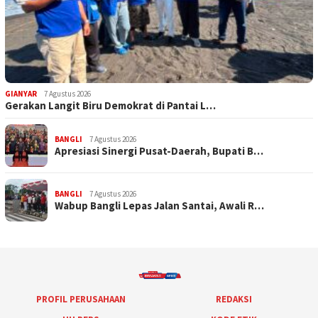
GIANYAR
7 Agustus 2026
Gerakan Langit Biru Demokrat di Pantai L…
BANGLI
7 Agustus 2026
Apresiasi Sinergi Pusat-Daerah, Bupati B…
BANGLI
7 Agustus 2026
Wabup Bangli Lepas Jalan Santai, Awali R…
PROFIL PERUSAHAAN
REDAKSI