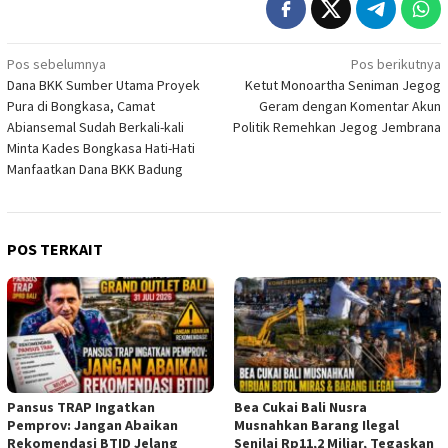
Navigasi
Pos sebelumnya
Pos berikutnya
Dana BKK Sumber Utama Proyek
Ketut Monoartha Seniman Jegog
pos
Pura di Bongkasa, Camat
Geram dengan Komentar Akun
Abiansemal Sudah Berkali-kali
Politik Remehkan Jegog Jembrana
Minta Kades Bongkasa Hati-Hati
Manfaatkan Dana BKK Badung
POS TERKAIT
Pansus TRAP Ingatkan
Bea Cukai Bali Nusra
Pemprov: Jangan Abaikan
Musnahkan Barang Ilegal
Rekomendasi BTID Jelang
Senilai Rp11,2 Miliar, Tegaskan