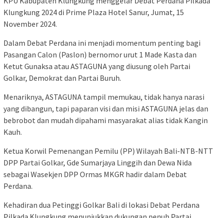
KPU Kabupaten Klungkung menggelar Debat Perdana Pilkada
Klungkung 2024 di Prime Plaza Hotel Sanur, Jumat, 15
November 2024.
Dalam Debat Perdana ini menjadi momentum penting bagi
Pasangan Calon (Paslon) bernomor urut 1 Made Kasta dan
Ketut Gunaksa atau ASTAGUNA yang diusung oleh Partai
Golkar, Demokrat dan Partai Buruh.
Menariknya, ASTAGUNA tampil memukau, tidak hanya narasi
yang dibangun, tapi paparan visi dan misi ASTAGUNA jelas dan
bebrobot dan mudah dipahami masyarakat alias tidak Kangin
Kauh.
Ketua Korwil Pemenangan Pemilu (PP) Wilayah Bali-NTB-NTT
DPP Partai Golkar, Gde Sumarjaya Linggih dan Dewa Nida
sebagai Wasekjen DPP Ormas MKGR hadir dalam Debat
Perdana.
Kehadiran dua Petinggi Golkar Bali di lokasi Debat Perdana
Pilkada Klungkung menunjukkan dukungan penuh Partai