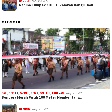
BANGLI
2 Agustus 2026
Rahina Tumpek Krulut, Pemkab Bangli Hadi…
OTOMOTIF
BALI
,
BERITA
,
DAERAH
,
NEWS
,
POLITIK
,
TABANAN
4 Agustus 2026
Bendera Merah Putih 100 Meter Membentang…
BADUNG
4 Agustus 2026