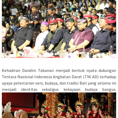
Kehadiran Dandim Tabanan menjadi bentuk nyata dukungan
Tentara Nasional Indonesia Angkatan Darat (TNI AD) terhadap
upaya pelestarian seni, budaya, dan tradisi Bali yang selama ini
menjadi identitas sekaligus kekayaan budaya bangsa.