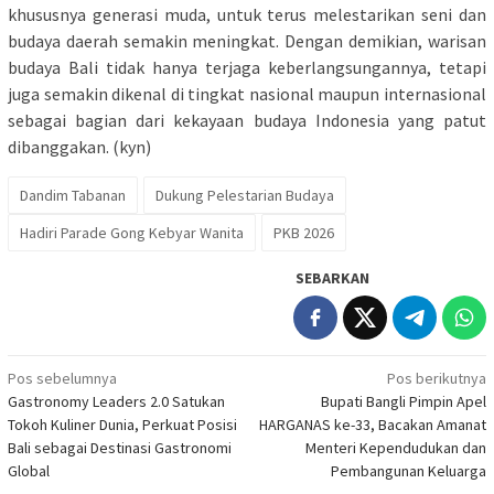
khususnya generasi muda, untuk terus melestarikan seni dan
budaya daerah semakin meningkat. Dengan demikian, warisan
budaya Bali tidak hanya terjaga keberlangsungannya, tetapi
juga semakin dikenal di tingkat nasional maupun internasional
sebagai bagian dari kekayaan budaya Indonesia yang patut
dibanggakan. (kyn)
Dandim Tabanan
Dukung Pelestarian Budaya
Hadiri Parade Gong Kebyar Wanita
PKB 2026
SEBARKAN
Navigasi
Pos sebelumnya
Pos berikutnya
Gastronomy Leaders 2.0 Satukan
Bupati Bangli Pimpin Apel
pos
Tokoh Kuliner Dunia, Perkuat Posisi
HARGANAS ke-33, Bacakan Amanat
Bali sebagai Destinasi Gastronomi
Menteri Kependudukan dan
Global
Pembangunan Keluarga