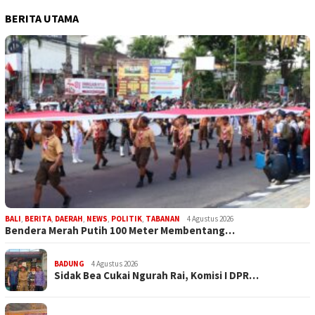
BERITA UTAMA
BALI
,
BERITA
,
DAERAH
,
NEWS
,
POLITIK
,
TABANAN
4 Agustus 2026
Bendera Merah Putih 100 Meter Membentang…
BADUNG
4 Agustus 2026
Sidak Bea Cukai Ngurah Rai, Komisi I DPR…