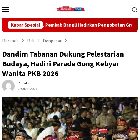
Loncat
Menu
ke
Mobile
konten
ngli Hadirkan Pengobatan Gratis di Empat Kecamatan Wujudkan
Kabar Spesial
Beranda
Bali
Denpasar
Dandim Tabanan Dukung Pelestarian
Budaya, Hadiri Parade Gong Kebyar
Wanita PKB 2026
Redaksi
29 Juni 2026