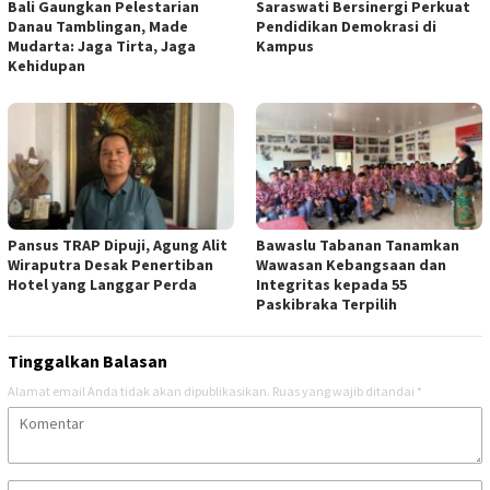
Bali Gaungkan Pelestarian
Saraswati Bersinergi Perkuat
Danau Tamblingan, Made
Pendidikan Demokrasi di
Mudarta: Jaga Tirta, Jaga
Kampus
Kehidupan
Pansus TRAP Dipuji, Agung Alit
Bawaslu Tabanan Tanamkan
Wiraputra Desak Penertiban
Wawasan Kebangsaan dan
Hotel yang Langgar Perda
Integritas kepada 55
Paskibraka Terpilih
Tinggalkan Balasan
Alamat email Anda tidak akan dipublikasikan.
Ruas yang wajib ditandai
*