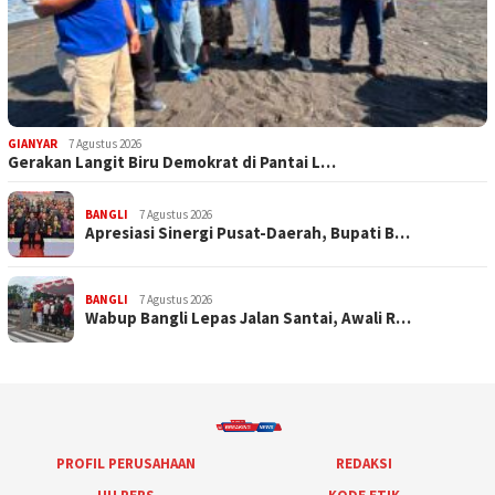
GIANYAR
7 Agustus 2026
Gerakan Langit Biru Demokrat di Pantai L…
BANGLI
7 Agustus 2026
Apresiasi Sinergi Pusat-Daerah, Bupati B…
BANGLI
7 Agustus 2026
Wabup Bangli Lepas Jalan Santai, Awali R…
PROFIL PERUSAHAAN
REDAKSI