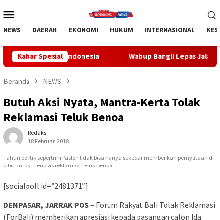
Loncat
Menu
ke
Mobile
konten
NEWS
DAERAH
EKONOMI
HUKUM
INTERNASIONAL
KES
 Indonesia
Kabar Spesial
Wabup Bangli Lepas Jalan Santai, Awali Rang
Beranda
NEWS
Butuh Aksi Nyata, Mantra-Kerta Tolak
Reklamasi Teluk Benoa
Redaksi
18 Februari 2018
Tahun politik seperti ini Paslon tidak bisa hanya sekedar memberikan pernyataan di
bibir untuk menolak reklamasi Teluk Benoa.
[socialpoll id=”2481371″]
DENPASAR, JARRAK POS
– Forum Rakyat Bali Tolak Reklamasi
(ForBali) memberikan apresiasi kepada pasangan calon Ida