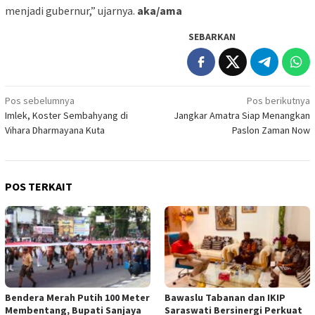
menjadi gubernur,” ujarnya.
aka/ama
SEBARKAN
Navigasi
Pos sebelumnya
Pos berikutnya
Imlek, Koster Sembahyang di
Jangkar Amatra Siap Menangkan
pos
Vihara Dharmayana Kuta
Paslon Zaman Now
POS TERKAIT
Bendera Merah Putih 100 Meter
Bawaslu Tabanan dan IKIP
Membentang, Bupati Sanjaya
Saraswati Bersinergi Perkuat