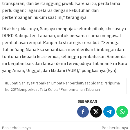
transparan, dan bertanggung jawab. Karena itu, perda lama
perlu diganti agar selaras dengan kebutuhan dan
perkembangan hukum saat ini,” terangnya.
Di akhir pidatonya, Sanjaya mengajak seluruh pihak, khususnya
DPRD Kabupaten Tabanan, untuk bersama-sama mengawal
pembahasan empat Ranperda strategis tersebut. “Semoga
Tuhan Yang Maha Esa senantiasa memberikan bimbingan dan
tuntunan kepada kita semua, sehingga pembahasan Ranperda
ini berjalan baik dan lancar demi terwujudnya Tabanan Era Baru
yang Aman, Unggul, dan Madani (AUM),” pungkasnya.(kyn)
#Bupati Sanjaya#Paparkan Empat Ranperda#Saat Sidang Paripurna
ke-20#Memperkuat Tata Kelola#Pemerintahan Tabanan
SEBARKAN
Navigasi
Pos sebelumnya
Pos berikutnya