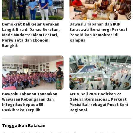
Demokrat Bali Gelar Gerakan
Bawaslu Tabanan dan IKIP
Langit Biru di Danau Beratan,
Saraswati Bersinergi Perkuat
Made Mudarta: Alam Lestari,
Pendidikan Demokrasi di
Pariwisata dan Ekonomi
Kampus
Bangkit
Bawaslu Tabanan Tanamkan
Art & Bali 2026 Hadirkan 22
Wawasan Kebangsaan dan
Galeri Internasional, Perkuat
Integritas kepada 55
Posisi Bali sebagai Pusat Seni
Paskibraka Terpilih
Regional
Tinggalkan Balasan