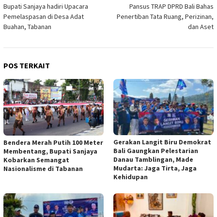
Bupati Sanjaya hadiri Upacara
Pansus TRAP DPRD Bali Bahas
pos
Pemelaspasan di Desa Adat
Penertiban Tata Ruang, Perizinan,
Buahan, Tabanan
dan Aset
POS TERKAIT
Gerakan Langit Biru Demokrat
Bendera Merah Putih 100 Meter
Bali Gaungkan Pelestarian
Membentang, Bupati Sanjaya
Danau Tamblingan, Made
Kobarkan Semangat
Mudarta: Jaga Tirta, Jaga
Nasionalisme di Tabanan
Kehidupan