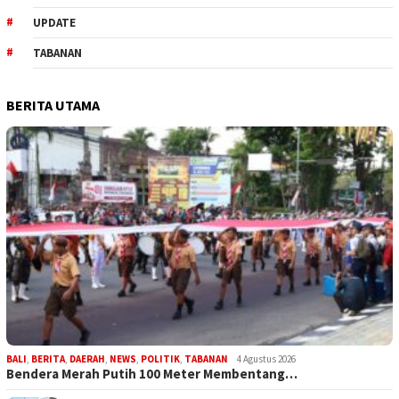
UPDATE
TABANAN
BERITA UTAMA
BALI
,
BERITA
,
DAERAH
,
NEWS
,
POLITIK
,
TABANAN
4 Agustus 2026
Bendera Merah Putih 100 Meter Membentang…