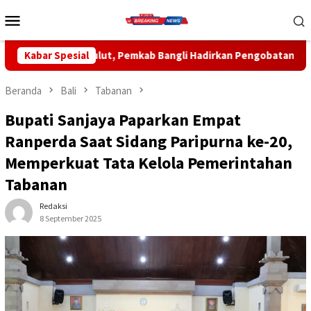
Loncat
Menu
ke
Mobile
konten
emkab Bangli Hadirkan Pengobatan Gratis di Empat Kecamatan W
Kabar Spesial
Beranda
Bali
Tabanan
Bupati Sanjaya Paparkan Empat
Ranperda Saat Sidang Paripurna ke-20,
Memperkuat Tata Kelola Pemerintahan
Tabanan
Redaksi
8 September 2025