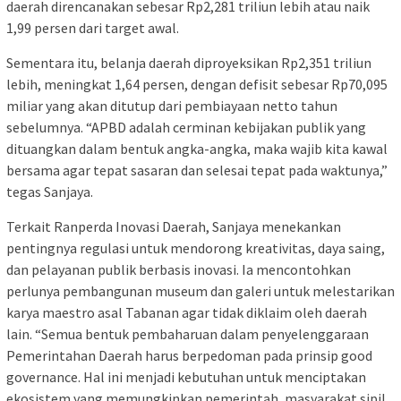
daerah direncanakan sebesar Rp2,281 triliun lebih atau naik
1,99 persen dari target awal.
Sementara itu, belanja daerah diproyeksikan Rp2,351 triliun
lebih, meningkat 1,64 persen, dengan defisit sebesar Rp70,095
miliar yang akan ditutup dari pembiayaan netto tahun
sebelumnya. “APBD adalah cerminan kebijakan publik yang
dituangkan dalam bentuk angka-angka, maka wajib kita kawal
bersama agar tepat sasaran dan selesai tepat pada waktunya,”
tegas Sanjaya.
Terkait Ranperda Inovasi Daerah, Sanjaya menekankan
pentingnya regulasi untuk mendorong kreativitas, daya saing,
dan pelayanan publik berbasis inovasi. Ia mencontohkan
perlunya pembangunan museum dan galeri untuk melestarikan
karya maestro asal Tabanan agar tidak diklaim oleh daerah
lain. “Semua bentuk pembaharuan dalam penyelenggaraan
Pemerintahan Daerah harus berpedoman pada prinsip good
governance. Hal ini menjadi kebutuhan untuk menciptakan
ekosistem yang memungkinkan pemerintah, masyarakat sipil,