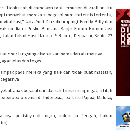
s. Tidak usah di damaikan tapi kemudian di viralkan. Itu
agi menyebut mereka sebagai oknum dari etnis tertentu,
 viralisasi,” kata Yudi Diaz didampingi Freddy Billy dan
awak media di Posko Bencana Banjir Forum Komunikasi
 Jalan Tukad Musi I Nomor 5 Renon, Denpasar, Senin, 22
buat onar langsung disebutkan nama dan alamatnya
 agar jelas dan tegas.
rdampak pada mereka yang baik dan tidak buat masalah,
 tegasnya.
nyebut anak berasal dari daerah Timur mengingat, istilah
i beberapa provinsi di Indonesia, baik itu Papua, Maluku,
atinya posisinya ditengah, Indonesia Tengah, bukan
tim)