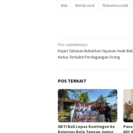
Bali
Berita viral
flobamora bali
Navigasi
Pos sebelumnya
Kejari Tabanan Bubarkan Yayasan Anak Bali 
pos
Ketua Terbukti Perdagangan Orang
POS TERKAIT
ABTI Bali Lepas Kontingen ke
Pans
Kejurnas Bola Tangan Junior
Alit