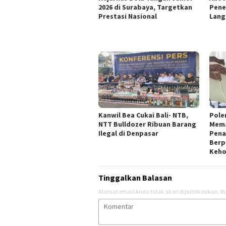
2026 di Surabaya, Targetkan
Pene
Prestasi Nasional
Lang
Kanwil Bea Cukai Bali- NTB,
Pole
NTT Bulldozer Ribuan Barang
Mema
Ilegal di Denpasar
Pena
Berp
Keh
Tinggalkan Balasan
Alamat email Anda tidak akan dipublikasikan.
Ru