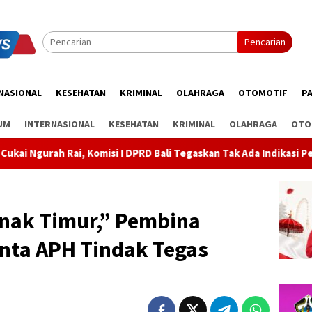
Pencarian
NASIONAL
KESEHATAN
KRIMINAL
OLAHRAGA
OTOMOTIF
PA
UM
INTERNASIONAL
KESEHATAN
KRIMINAL
OLAHRAGA
OTO
i I DPRD Bali Tegaskan Tak Ada Indikasi Penyalahgunaan Barang S
Anak Timur,” Pembina
inta APH Tindak Tegas