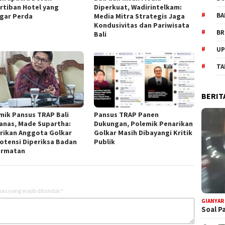
rtiban Hotel yang
Diperkuat, Wadirintelkam:
BA
gar Perda
Media Mitra Strategis Jaga
Kondusivitas dan Pariwisata
BR
Bali
UP
TA
BERIT
mik Pansus TRAP Bali
Pansus TRAP Panen
nas, Made Supartha:
Dukungan, Polemik Penarikan
rikan Anggota Golkar
Golkar Masih Dibayangi Kritik
otensi Diperiksa Badan
Publik
ormatan
as yang wajib ditandai
*
GIANYAR
Soal P