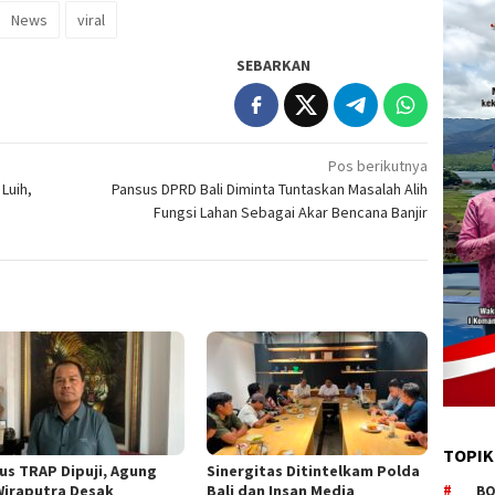
News
viral
SEBARKAN
Pos berikutnya
Luih,
Pansus DPRD Bali Diminta Tuntaskan Masalah Alih
Fungsi Lahan Sebagai Akar Bencana Banjir
TOPIK
us TRAP Dipuji, Agung
Sinergitas Ditintelkam Polda
 Wiraputra Desak
Bali dan Insan Media
BO