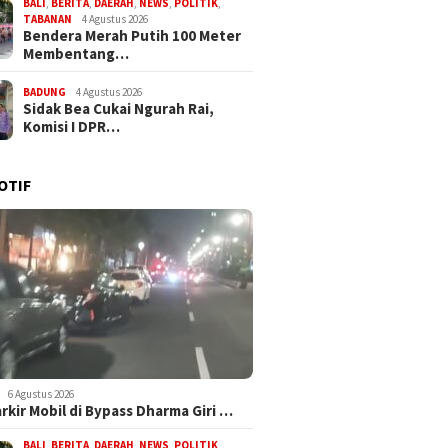
BALI
,
BERITA
,
DAERAH
,
NEWS
,
POLITIK
,
TABANAN
4 Agustus 2026
Bendera Merah Putih 100 Meter
Membentang…
BADUNG
4 Agustus 2026
Sidak Bea Cukai Ngurah Rai,
Komisi I DPR…
OTIF
6 Agustus 2026
arkir Mobil di Bypass Dharma Giri …
BALI
,
BERITA
,
DAERAH
,
NEWS
,
POLITIK
,