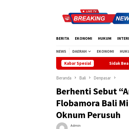
Loncat
ke
konten
BERITA
EKONOMI
HUKUM
INTER
NEWS
DAERAH
EKONOMI
HUK
sionalisme di Tabanan
Sidak Bea Cukai Ngurah Rai, Komis
Kabar Spesial
Beranda
Bali
Denpasar
Berhenti Sebut “
Flobamora Bali M
Oknum Perusuh
Admin