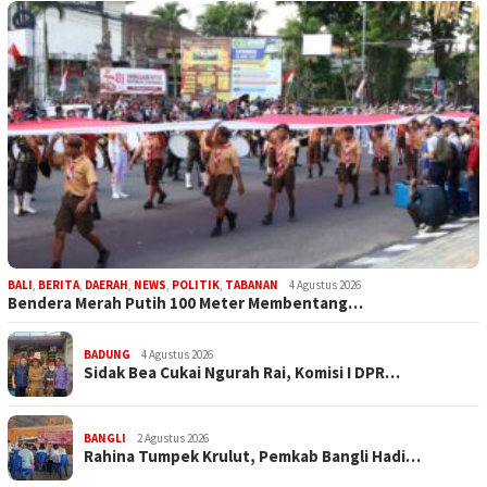
BALI
,
BERITA
,
DAERAH
,
NEWS
,
POLITIK
,
TABANAN
4 Agustus 2026
Bendera Merah Putih 100 Meter Membentang…
BADUNG
4 Agustus 2026
Sidak Bea Cukai Ngurah Rai, Komisi I DPR…
BANGLI
2 Agustus 2026
Rahina Tumpek Krulut, Pemkab Bangli Hadi…