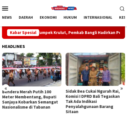
Loncat
Menu
ke
Mobile
konten
NEWS
DAERAH
EKONOMI
HUKUM
INTERNASIONAL
KES
umpek Krulut, Pemkab Bangli Hadirkan Pengobatan Gratis di Em
Kabar Spesial
HEADLINES
«
»
Sidak Bea Cukai Ngurah Rai,
Rahina Tumpek Krulut,
Komisi I DPRD Bali Tegaskan
Pemkab Bangli Hadirkan
Tak Ada Indikasi
Pengobatan Gratis di Empat
Penyalahgunaan Barang
Kecamatan Wujudkan
Sitaan
Pelayanan Kesehatan
Berlandaskan Kasih Sayang