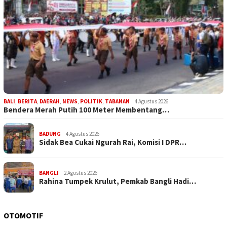
BALI
,
BERITA
,
DAERAH
,
NEWS
,
POLITIK
,
TABANAN
4 Agustus 2026
Bendera Merah Putih 100 Meter Membentang…
BADUNG
4 Agustus 2026
Sidak Bea Cukai Ngurah Rai, Komisi I DPR…
BANGLI
2 Agustus 2026
Rahina Tumpek Krulut, Pemkab Bangli Hadi…
OTOMOTIF