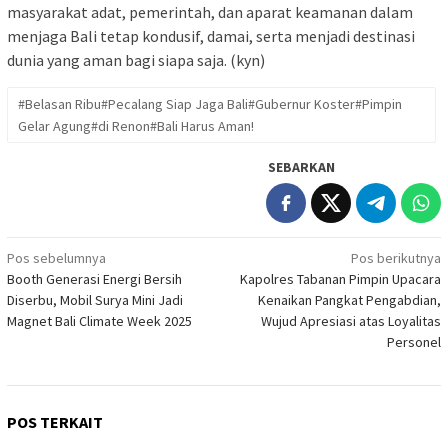
masyarakat adat, pemerintah, dan aparat keamanan dalam
menjaga Bali tetap kondusif, damai, serta menjadi destinasi
dunia yang aman bagi siapa saja. (kyn)
#Belasan Ribu#Pecalang Siap Jaga Bali#Gubernur Koster#Pimpin
Gelar Agung#di Renon#Bali Harus Aman!
SEBARKAN
Navigasi
Pos sebelumnya
Pos berikutnya
Booth Generasi Energi Bersih
Kapolres Tabanan Pimpin Upacara
pos
Diserbu, Mobil Surya Mini Jadi
Kenaikan Pangkat Pengabdian,
Magnet Bali Climate Week 2025
Wujud Apresiasi atas Loyalitas
Personel
POS TERKAIT