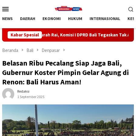
Loncat
Menu
ke
Mobile
konten
NEWS
DAERAH
EKONOMI
HUKUM
INTERNASIONAL
KES
, Komisi I DPRD Bali Tegaskan Tak Ada Indikasi Penyalahgunaan B
Kabar Spesial
Beranda
Bali
Denpasar
Belasan Ribu Pecalang Siap Jaga Bali,
Gubernur Koster Pimpin Gelar Agung di
Renon: Bali Harus Aman!
Redaksi
1 September 2025