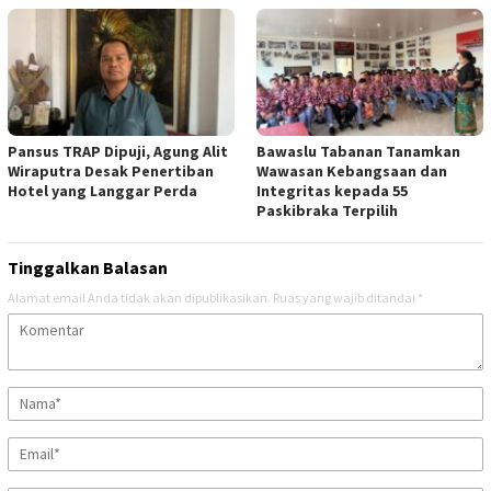
Pansus TRAP Dipuji, Agung Alit
Bawaslu Tabanan Tanamkan
Wiraputra Desak Penertiban
Wawasan Kebangsaan dan
Hotel yang Langgar Perda
Integritas kepada 55
Paskibraka Terpilih
Tinggalkan Balasan
Alamat email Anda tidak akan dipublikasikan.
Ruas yang wajib ditandai
*