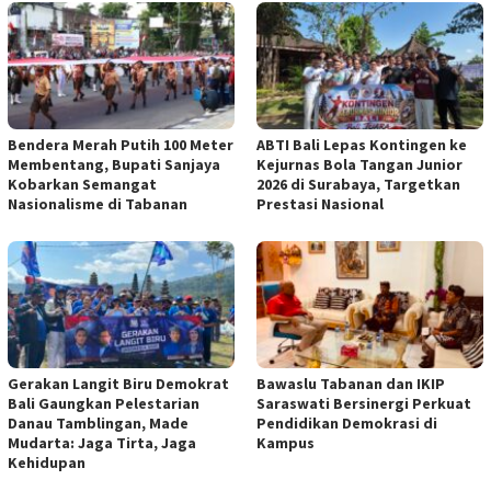
Bendera Merah Putih 100 Meter
ABTI Bali Lepas Kontingen ke
Membentang, Bupati Sanjaya
Kejurnas Bola Tangan Junior
Kobarkan Semangat
2026 di Surabaya, Targetkan
Nasionalisme di Tabanan
Prestasi Nasional
Gerakan Langit Biru Demokrat
Bawaslu Tabanan dan IKIP
Bali Gaungkan Pelestarian
Saraswati Bersinergi Perkuat
Danau Tamblingan, Made
Pendidikan Demokrasi di
Mudarta: Jaga Tirta, Jaga
Kampus
Kehidupan