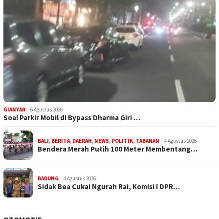
GIANYAR
6 Agustus 2026
Soal Parkir Mobil di Bypass Dharma Giri …
BALI
,
BERITA
,
DAERAH
,
NEWS
,
POLITIK
,
TABANAN
4 Agustus 2026
Bendera Merah Putih 100 Meter Membentang…
BADUNG
4 Agustus 2026
Sidak Bea Cukai Ngurah Rai, Komisi I DPR…