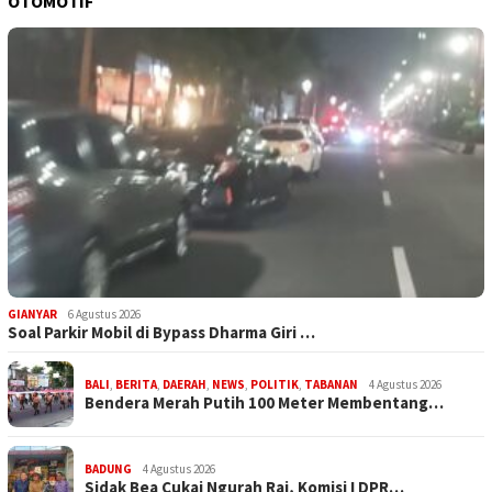
OTOMOTIF
GIANYAR
6 Agustus 2026
Soal Parkir Mobil di Bypass Dharma Giri …
BALI
,
BERITA
,
DAERAH
,
NEWS
,
POLITIK
,
TABANAN
4 Agustus 2026
Bendera Merah Putih 100 Meter Membentang…
BADUNG
4 Agustus 2026
Sidak Bea Cukai Ngurah Rai, Komisi I DPR…