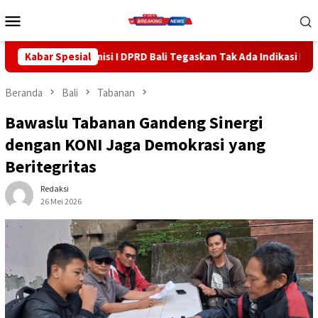
Loncat
Menu
ke
Mobile
konten
si I DPRD Bali Tegaskan Tak Ada Indikasi Penyalahgunaan Barang 
Kabar Spesial
Beranda
Bali
Tabanan
Bawaslu Tabanan Gandeng Sinergi
dengan KONI Jaga Demokrasi yang
Beritegritas
Redaksi
26 Mei 2026