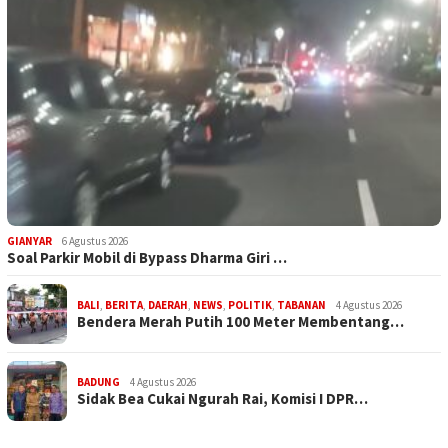
GIANYAR
6 Agustus 2026
Soal Parkir Mobil di Bypass Dharma Giri …
BALI
,
BERITA
,
DAERAH
,
NEWS
,
POLITIK
,
TABANAN
4 Agustus 2026
Bendera Merah Putih 100 Meter Membentang…
BADUNG
4 Agustus 2026
Sidak Bea Cukai Ngurah Rai, Komisi I DPR…