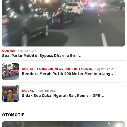
GIANYAR
6 Agustus 2026
Soal Parkir Mobil di Bypass Dharma Giri …
BALI
,
BERITA
,
DAERAH
,
NEWS
,
POLITIK
,
TABANAN
4 Agustus 2026
Bendera Merah Putih 100 Meter Membentang…
BADUNG
4 Agustus 2026
Sidak Bea Cukai Ngurah Rai, Komisi I DPR…
OTOMOTIF