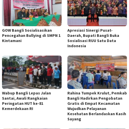
GOW Bangli Sosialisasikan
Apresiasi Sinergi Pusat-
Pencegahan Bullying di SMPN 1
Daerah, Bupati Bangli Buka
Kintamani
Sosialisasi RUU Satu Data
Indonesia
Wabup Bangli Lepas Jalan
Rahina Tumpek Krulut, Pemkab
Santai, Awali Rangkaian
Bangli Hadirkan Pengobatan
Peringatan HUT ke-81
Gratis di Empat Kecamatan
Kemerdekaan RI
Wujudkan Pelayanan
Kesehatan Berlandaskan Kasih
Sayang