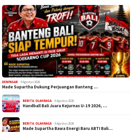
DENPASAR
9 Agustus 2026
Made Supartha Dukung Perjuangan Banteng …
BERITA
,
OLAHRAGA
9 Agustus 2026
Handball Bali Juara Kejurnas U-19 2026, …
BERITA
,
OLAHRAGA
9 Agustus 2026
Made Supartha Bawa Energi Baru ABTI Bali…