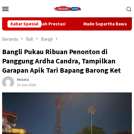
Loncat
Menu
ke
Mobile
konten
 Prestasi
Kabar Spesial
Made Supartha Bawa Energi Baru ABTI Bali, Tim 
Beranda
Bali
Bangli
Bangli Pukau Ribuan Penonton di
Panggung Ardha Candra, Tampilkan
Garapan Apik Tari Bapang Barong Ket
Redaksi
25 Juni 2026