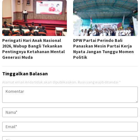
Peringati Hari Anak Nasional
DPW Partai Perindo Bali
2026, Wabup Bangli Tekankan
Panaskan Mesin Partai Kerja
Pentingnya Ketahanan Mental
Nyata Jangan Tunggu Momen
Generasi Muda
Politik
Tinggalkan Balasan
Alamat email Anda tidak akan dipublikasikan.
Ruas yang wajib ditandai
*