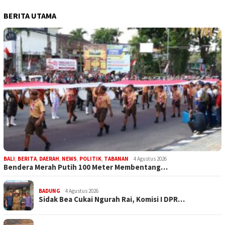
BERITA UTAMA
BALI
,
BERITA
,
DAERAH
,
NEWS
,
POLITIK
,
TABANAN
4 Agustus 2026
Bendera Merah Putih 100 Meter Membentang…
BADUNG
4 Agustus 2026
Sidak Bea Cukai Ngurah Rai, Komisi I DPR…