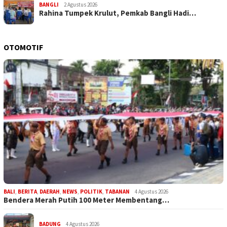
BANGLI
2 Agustus 2026
Rahina Tumpek Krulut, Pemkab Bangli Hadi…
OTOMOTIF
BALI
,
BERITA
,
DAERAH
,
NEWS
,
POLITIK
,
TABANAN
4 Agustus 2026
Bendera Merah Putih 100 Meter Membentang…
BADUNG
4 Agustus 2026