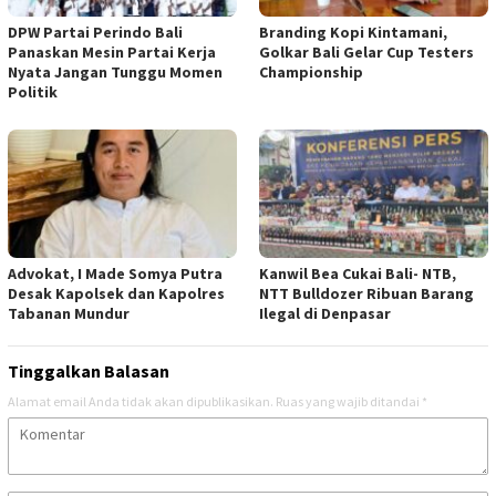
DPW Partai Perindo Bali
Branding Kopi Kintamani,
Panaskan Mesin Partai Kerja
Golkar Bali Gelar Cup Testers
Nyata Jangan Tunggu Momen
Championship
Politik
Advokat, I Made Somya Putra
Kanwil Bea Cukai Bali- NTB,
Desak Kapolsek dan Kapolres
NTT Bulldozer Ribuan Barang
Tabanan Mundur
Ilegal di Denpasar
Tinggalkan Balasan
Alamat email Anda tidak akan dipublikasikan.
Ruas yang wajib ditandai
*