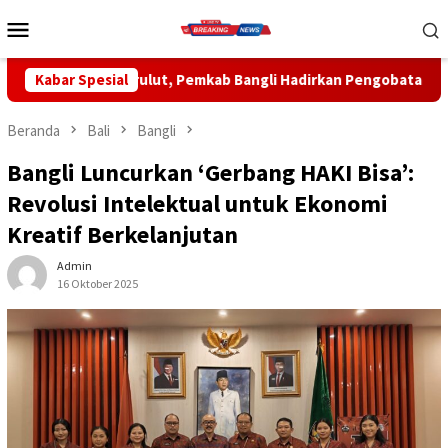
Loncat
Menu
ke
Mobile
konten
emkab Bangli Hadirkan Pengobatan Gratis di Empat Kecamatan 
Kabar Spesial
Beranda
Bali
Bangli
Bangli Luncurkan ‘Gerbang HAKI Bisa’:
Revolusi Intelektual untuk Ekonomi
Kreatif Berkelanjutan
Admin
16 Oktober 2025