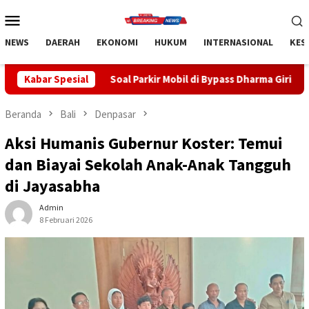
Loncat
Menu
ke
Mobile
konten
NEWS
DAERAH
EKONOMI
HUKUM
INTERNASIONAL
KES
Soal Parkir Mobil di Bypass Dharma Giri di Gianyar, Nihil Pengaw
Kabar Spesial
Beranda
Bali
Denpasar
Aksi Humanis Gubernur Koster: Temui
dan Biayai Sekolah Anak-Anak Tangguh
di Jayasabha
Admin
8 Februari 2026