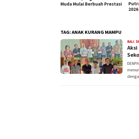
Putra Sabet Juara 1 Kejurnas
1 Ki
a Mulai Berbuah Prestasi
2026
TAG:
ANAK KURANG MAMPU
BALI
,
D
Aksi
Seko
DENPAS
menun
denga