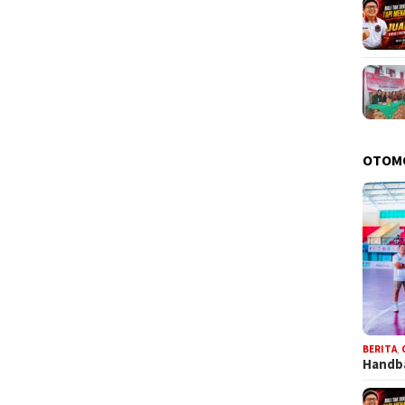
OTOM
BERITA
,
Handba