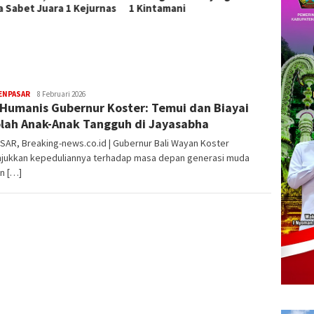
ntamani
Lembeng, 250 Kader Aksi
Sosial
Bersih Pantai dan Lepas 300
Indone
Tukik
ENPASAR
admin
8 Februari 2026
 Humanis Gubernur Koster: Temui dan Biayai
lah Anak-Anak Tangguh di Jayasabha
AR, Breaking-news.co.id | Gubernur Bali Wayan Koster
jukkan kepeduliannya terhadap masa depan generasi muda
n […]