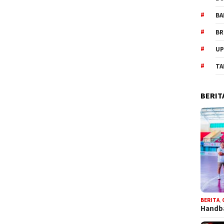
BA
BR
UP
TA
BERIT
BERITA
,
Handba