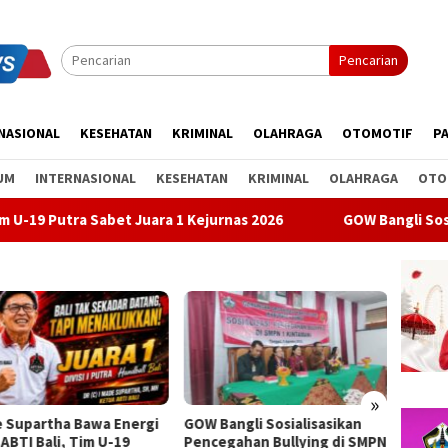
Pencarian
NASIONAL
KESEHATAN
KRIMINAL
OLAHRAGA
OTOMOTIF
PA
UM
INTERNASIONAL
KESEHATAN
KRIMINAL
OLAHRAGA
OTO
et Juara 1 Kejurnas 2026
GOW Bangli Sosialisasikan Penc
»
Bangli Sosialisasikan
Gerakan Langit Biru
Apresi
egahan Bullying di SMPN
Demokrat di Pantai
Daerah