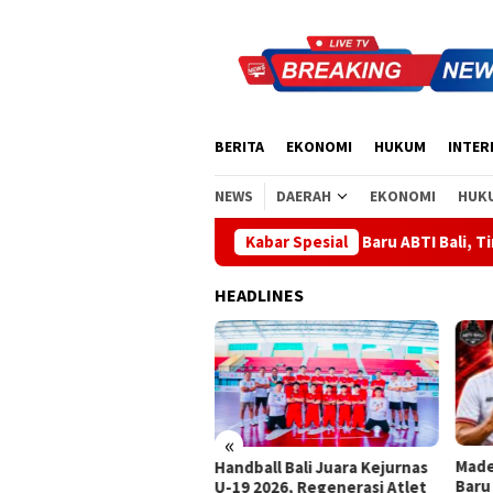
Loncat
ke
konten
BERITA
EKONOMI
HUKUM
INTER
NEWS
DAERAH
EKONOMI
HUK
Made Supartha Bawa Energi Baru ABTI Bali, Tim U-19 Putra Sab
Kabar Spesial
HEADLINES
«
Made Supartha Bawa Energi
GOW 
dball Bali Juara Kejurnas
Baru ABTI Bali, Tim U-19
Penc
9 2026, Regenerasi Atlet