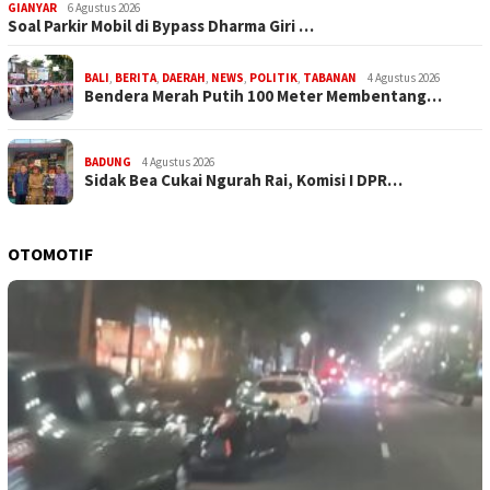
GIANYAR
6 Agustus 2026
Soal Parkir Mobil di Bypass Dharma Giri …
BALI
,
BERITA
,
DAERAH
,
NEWS
,
POLITIK
,
TABANAN
4 Agustus 2026
Bendera Merah Putih 100 Meter Membentang…
BADUNG
4 Agustus 2026
Sidak Bea Cukai Ngurah Rai, Komisi I DPR…
OTOMOTIF