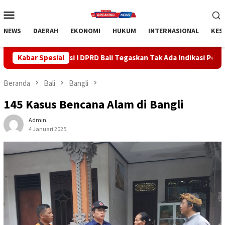
Loncat
Menu
ke
Mobile
konten
NEWS
DAERAH
EKONOMI
HUKUM
INTERNASIONAL
KES
RD Bali Tegaskan Tak Ada Indikasi Penyalahgunaan Barang Sitaan
Kabar Spesial
Beranda
Bali
Bangli
145 Kasus Bencana Alam di Bangli
Admin
4 Januari 2025