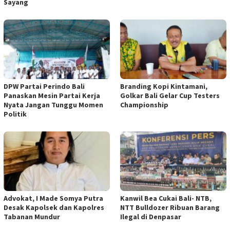
Sayang
DPW Partai Perindo Bali
Branding Kopi Kintamani,
Panaskan Mesin Partai Kerja
Golkar Bali Gelar Cup Testers
Nyata Jangan Tunggu Momen
Championship
Politik
Advokat, I Made Somya Putra
Kanwil Bea Cukai Bali- NTB,
Desak Kapolsek dan Kapolres
NTT Bulldozer Ribuan Barang
Tabanan Mundur
Ilegal di Denpasar