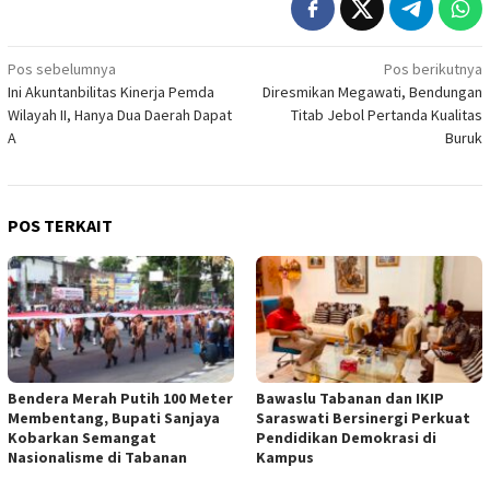
Navigasi
Pos sebelumnya
Pos berikutnya
Ini Akuntanbilitas Kinerja Pemda
Diresmikan Megawati, Bendungan
pos
Wilayah II, Hanya Dua Daerah Dapat
Titab Jebol Pertanda Kualitas
A
Buruk
POS TERKAIT
Bendera Merah Putih 100 Meter
Bawaslu Tabanan dan IKIP
Membentang, Bupati Sanjaya
Saraswati Bersinergi Perkuat
Kobarkan Semangat
Pendidikan Demokrasi di
Nasionalisme di Tabanan
Kampus