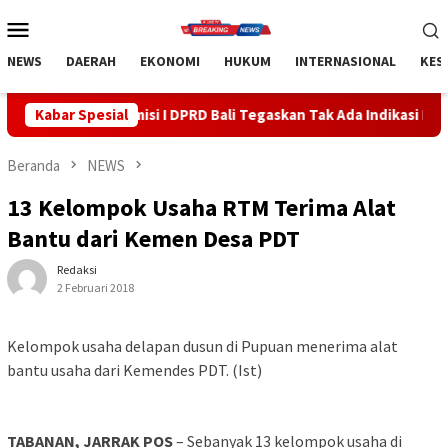
Loncat
Menu
ke
Mobile
konten
NEWS
DAERAH
EKONOMI
HUKUM
INTERNASIONAL
KES
i I DPRD Bali Tegaskan Tak Ada Indikasi Penyalahgunaan Barang S
Kabar Spesial
Beranda
NEWS
13 Kelompok Usaha RTM Terima Alat
Bantu dari Kemen Desa PDT
Redaksi
2 Februari 2018
Kelompok usaha delapan dusun di Pupuan menerima alat
bantu usaha dari Kemendes PDT. (Ist)
TABANAN, JARRAK POS
– Sebanyak 13 kelompok usaha di