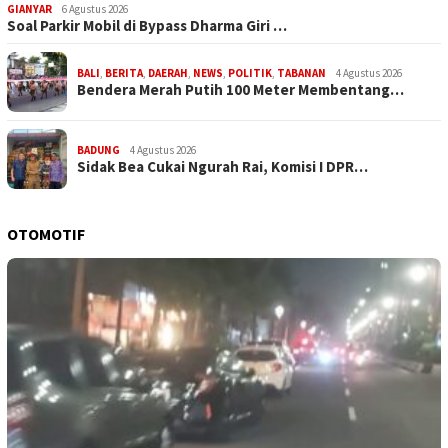
GIANYAR
6 Agustus 2026
Soal Parkir Mobil di Bypass Dharma Giri …
BALI
,
BERITA
,
DAERAH
,
NEWS
,
POLITIK
,
TABANAN
4 Agustus 2026
Bendera Merah Putih 100 Meter Membentang…
BADUNG
4 Agustus 2026
Sidak Bea Cukai Ngurah Rai, Komisi I DPR…
OTOMOTIF