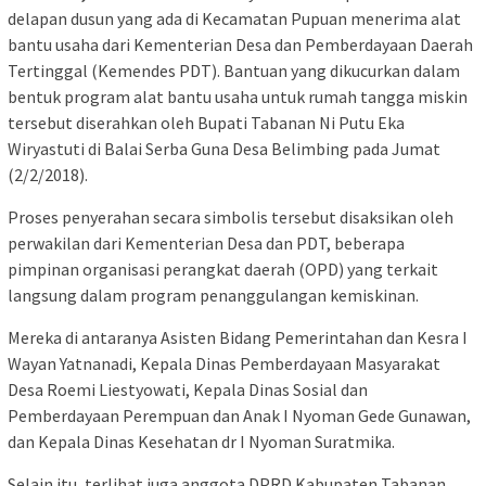
delapan dusun yang ada di Kecamatan Pupuan menerima alat
bantu usaha dari Kementerian Desa dan Pemberdayaan Daerah
Tertinggal (Kemendes PDT). Bantuan yang dikucurkan dalam
bentuk program alat bantu usaha untuk rumah tangga miskin
tersebut diserahkan oleh Bupati Tabanan Ni Putu Eka
Wiryastuti di Balai Serba Guna Desa Belimbing pada Jumat
(2/2/2018).
Proses penyerahan secara simbolis tersebut disaksikan oleh
perwakilan dari Kementerian Desa dan PDT, beberapa
pimpinan organisasi perangkat daerah (OPD) yang terkait
langsung dalam program penanggulangan kemiskinan.
Mereka di antaranya Asisten Bidang Pemerintahan dan Kesra I
Wayan Yatnanadi, Kepala Dinas Pemberdayaan Masyarakat
Desa Roemi Liestyowati, Kepala Dinas Sosial dan
Pemberdayaan Perempuan dan Anak I Nyoman Gede Gunawan,
dan Kepala Dinas Kesehatan dr I Nyoman Suratmika.
Selain itu, terlihat juga anggota DPRD Kabupaten Tabanan