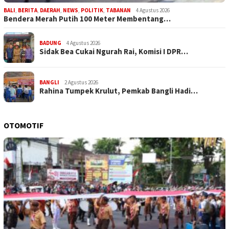
BALI
,
BERITA
,
DAERAH
,
NEWS
,
POLITIK
,
TABANAN
4 Agustus 2026
Bendera Merah Putih 100 Meter Membentang…
BADUNG
4 Agustus 2026
Sidak Bea Cukai Ngurah Rai, Komisi I DPR…
BANGLI
2 Agustus 2026
Rahina Tumpek Krulut, Pemkab Bangli Hadi…
OTOMOTIF