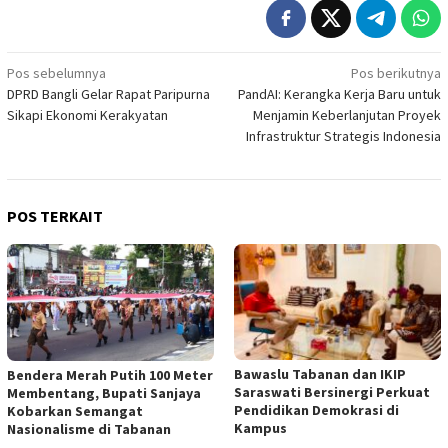
Navigasi
Pos sebelumnya
Pos berikutnya
DPRD Bangli Gelar Rapat Paripurna
PandAI: Kerangka Kerja Baru untuk
pos
Sikapi Ekonomi Kerakyatan
Menjamin Keberlanjutan Proyek
Infrastruktur Strategis Indonesia
POS TERKAIT
Bawaslu Tabanan dan IKIP
Bendera Merah Putih 100 Meter
Saraswati Bersinergi Perkuat
Membentang, Bupati Sanjaya
Pendidikan Demokrasi di
Kobarkan Semangat
Kampus
Nasionalisme di Tabanan