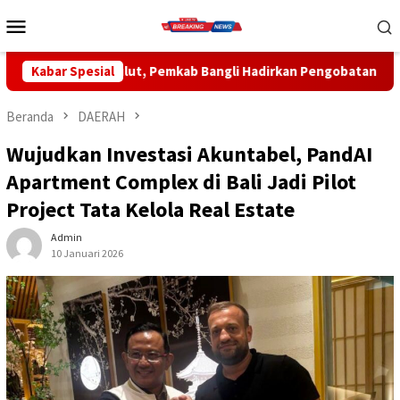
Loncat
Menu
ke
Mobile
konten
 Bangli Hadirkan Pengobatan Gratis di Empat Kecamatan Wujudk
Kabar Spesial
Beranda
DAERAH
Wujudkan Investasi Akuntabel, PandAI
Apartment Complex di Bali Jadi Pilot
Project Tata Kelola Real Estate
Admin
10 Januari 2026