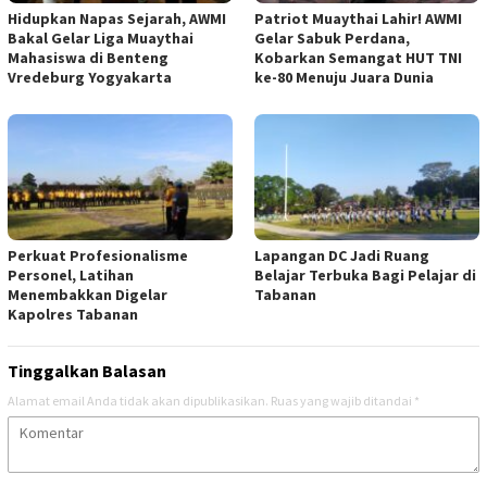
Hidupkan Napas Sejarah, AWMI
Patriot Muaythai Lahir! AWMI
Bakal Gelar Liga Muaythai
Gelar Sabuk Perdana,
Mahasiswa di Benteng
Kobarkan Semangat HUT TNI
Vredeburg Yogyakarta
ke-80 Menuju Juara Dunia
Perkuat Profesionalisme
Lapangan DC Jadi Ruang
Personel, Latihan
Belajar Terbuka Bagi Pelajar di
Menembakkan Digelar
Tabanan
Kapolres Tabanan
Tinggalkan Balasan
Alamat email Anda tidak akan dipublikasikan.
Ruas yang wajib ditandai
*