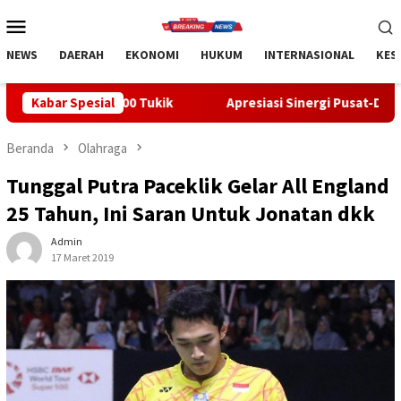
Loncat
Menu
ke
Mobile
konten
NEWS
DAERAH
EKONOMI
HUKUM
INTERNASIONAL
KES
300 Tukik
Kabar Spesial
Apresiasi Sinergi Pusat-Daerah, Bupati Bangli 
Beranda
Olahraga
Tunggal Putra Paceklik Gelar All England
25 Tahun, Ini Saran Untuk Jonatan dkk
Admin
17 Maret 2019