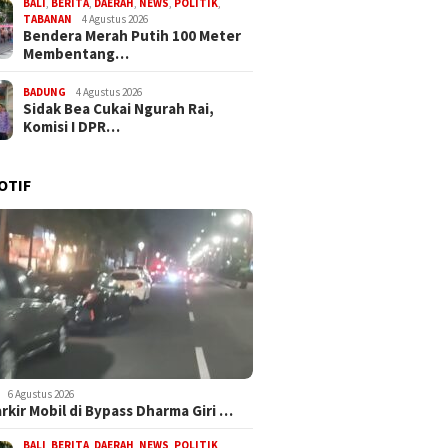
BALI
,
BERITA
,
DAERAH
,
NEWS
,
POLITIK
,
TABANAN
4 Agustus 2026
Bendera Merah Putih 100 Meter
Membentang…
BADUNG
4 Agustus 2026
Sidak Bea Cukai Ngurah Rai,
Komisi I DPR…
OTIF
6 Agustus 2026
arkir Mobil di Bypass Dharma Giri …
BALI
,
BERITA
,
DAERAH
,
NEWS
,
POLITIK
,