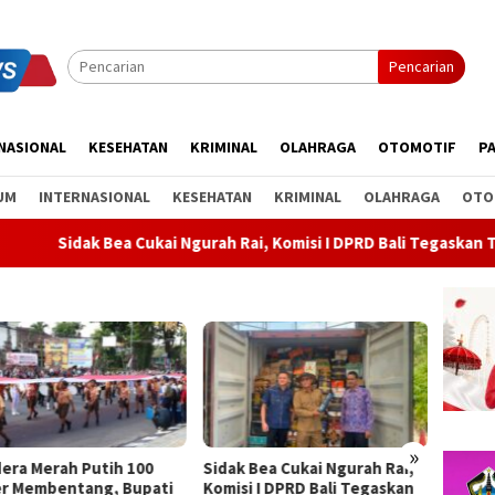
Pencarian
NASIONAL
KESEHATAN
KRIMINAL
OLAHRAGA
OTOMOTIF
PA
UM
INTERNASIONAL
KESEHATAN
KRIMINAL
OLAHRAGA
OTO
ukai Ngurah Rai, Komisi I DPRD Bali Tegaskan Tak Ada Indikasi P
»
k Bea Cukai Ngurah Rai,
Rahina Tumpek Krulut,
ABTI B
si I DPRD Bali Tegaskan
Pemkab Bangli Hadirkan
Kejurn