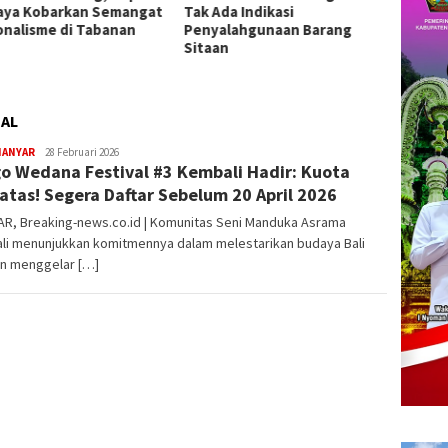
da Indikasi
Pengobatan Gratis di Empat
2026 d
alahgunaan Barang
Kecamatan Wujudkan
Presta
an
Pelayanan Kesehatan
Berlandaskan Kasih Sayang
NAL
IANYAR
admin
28 Februari 2026
o Wedana Festival #3 Kembali Hadir: Kuota
atas! Segera Daftar Sebelum 20 April 2026
AR, Breaking-news.co.id | Komunitas Seni Manduka Asrama
li menunjukkan komitmennya dalam melestarikan budaya Bali
n menggelar […]