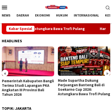
Loncat
Menu
ke
Mobile
konten
NEWS
DAERAH
EKONOMI
HUKUM
INTERNASIONAL
KES
6: Astungkara Bawa Trofi Pulang
Kabar Spesial
Handball Bali Juara Kej
HEADLINES
«
»
Made Supartha Dukung
Handball Bali Juara Kejurnas
Perjuangan Banteng Bali di
U-19 2026, Regenerasi Atlet
Soekarno Cup 2026:
Muda Mulai Berbuah Prestasi
Astungkara Bawa Trofi Pulang
TOPIK:
JAKARTA