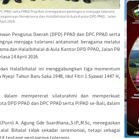
C PPAD serta PIPAD Prop Bali menegaskan pentingnya menjaga toleransi
keagamaan Simekrama dan Halalbihalal di Aula Kantor DPD PPAD, Jalan
pril 2026.
 Dewan Pengurus Daerah (DPD) PPAD dan DPC PPAD serta
ngnya menjaga toleransi antarumat beragama melalui
ama dan Halalbihalal di Aula Kantor DPD PPAD, Jalan PB
lasa 14 April 2026.
dan Halalbihalal ini menggabungkan tiga momentum
 Nyepi Tahun Baru Saka 1948, Idul Fitri 1 Syawal 1447 H,
ng dalam mempererat silaturahmi dan memperkuat
ota DPD PPAD dan DPC PPAD serta PIPAD se-Bali, dalam
(Purn) A. Agung Gde Suardhana.,S.IP.,M.Sc, menegaskan
al Bihalal tidak sekadar seremonial, tetapi sebagai
f tentang pentingnya toleransi.