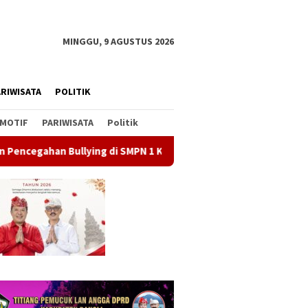
MINGGU, 9 AGUSTUS 2026
RIWISATA
POLITIK
MOTIF
PARIWISATA
Politik
ing di SMPN 1 Kintamani
Gerakan Langit Biru Demokrat di 