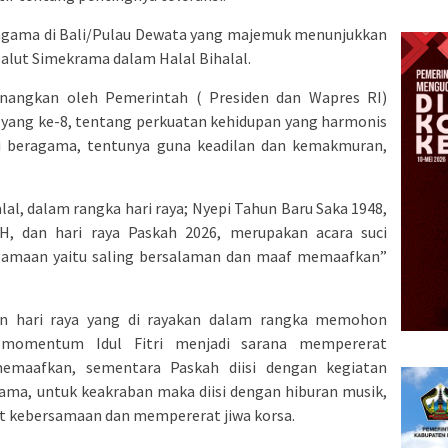
agama di Bali/Pulau Dewata yang majemuk menunjukkan
balut Simekrama dalam Halal Bihalal.
canangkan oleh Pemerintah ( Presiden dan Wapres RI)
r yang ke-8, tentang perkuatan kehidupan yang harmonis
si beragama, tentunya guna keadilan dan kemakmuran,
al, dalam rangka hari raya; Nyepi Tahun Baru Saka 1948,
 H, dan hari raya Paskah 2026, merupakan acara suci
agamaan yaitu saling bersalaman dan maaf memaafkan”
n hari raya yang di rayakan dalam rangka memohon
 momentum Idul Fitri menjadi sarana mempererat
memaafkan, sementara Paskah diisi dengan kegiatan
ama, untuk keakraban maka diisi dengan hiburan musik,
at kebersamaan dan mempererat jiwa korsa.