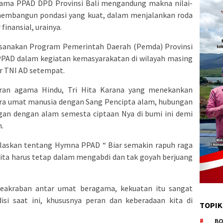
krama PPAD DPD Provinsi Bali mengandung makna nilai-
 membangun pondasi yang kuat, dalam menjalankan roda
finansial, urainya.
ksanakan Program Pemerintah Daerah (Pemda) Provinsi
PAD dalam kegiatan kemasyarakatan di wilayah masing
r TNI AD setempat.
aran agama Hindu, Tri Hita Karana yang menekankan
ra umat manusia dengan Sang Pencipta alam, hubungan
an dengan alam semesta ciptaan Nya di bumi ini demi
.
laskan tentang Hymna PPAD “ Biar semakin rapuh raga
t kita harus tetap dalam mengabdi dan tak goyah berjuang
eakraban antar umat beragama, kekuatan itu sangat
disi saat ini, khususnya peran dan keberadaan kita di
TOPIK
BO