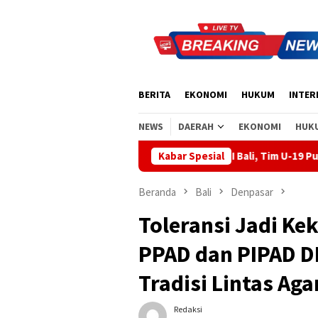
Loncat
ke
konten
BERITA
EKONOMI
HUKUM
INTER
NEWS
DAERAH
EKONOMI
HUK
tha Bawa Energi Baru ABTI Bali, Tim U-19 Putra Sabet Juara 1 K
Kabar Spesial
Beranda
Bali
Denpasar
Toleransi Jadi Kek
PPAD dan PIPAD DP
Tradisi Lintas Ag
Redaksi