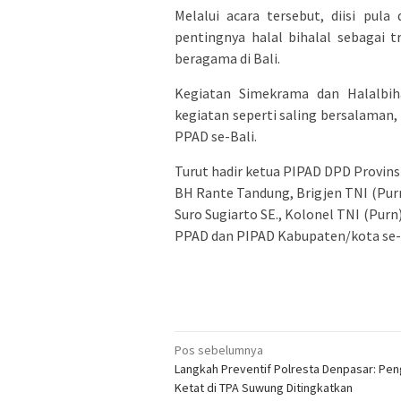
Melalui acara tersebut, diisi pul
pentingnya halal bihalal sebagai 
beragama di Bali.
Kegiatan Simekrama dan Halalbih
kegiatan seperti saling bersalama
PPAD se-Bali.
Turut hadir ketua PIPAD DPD Provinsi
BH Rante Tandung, Brigjen TNI (Purn
Suro Sugiarto SE., Kolonel TNI (Pu
PPAD dan PIPAD Kabupaten/kota se-B
Navigasi
Pos sebelumnya
Langkah Preventif Polresta Denpasar: Pe
pos
Ketat di TPA Suwung Ditingkatkan