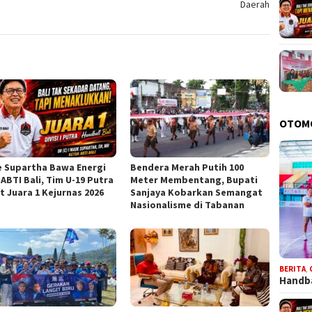
Daerah
OTOM
 Supartha Bawa Energi
Bendera Merah Putih 100
ABTI Bali, Tim U-19 Putra
Meter Membentang, Bupati
t Juara 1 Kejurnas 2026
Sanjaya Kobarkan Semangat
Nasionalisme di Tabanan
BERITA
,
Handba