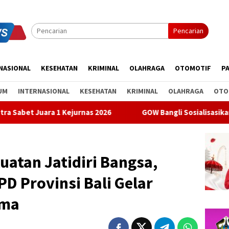
Pencarian
NASIONAL
KESEHATAN
KRIMINAL
OLAHRAGA
OTOMOTIF
PA
UM
INTERNASIONAL
KESEHATAN
KRIMINAL
OLAHRAGA
OTO
ejurnas 2026
GOW Bangli Sosialisasikan Pencegahan Bully
uatan Jatidiri Bangsa,
D Provinsi Bali Gelar
ama