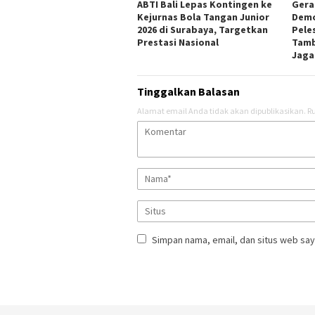
ABTI Bali Lepas Kontingen ke
Gera
Kejurnas Bola Tangan Junior
Demo
2026 di Surabaya, Targetkan
Pele
Prestasi Nasional
Tamb
Jaga
Tinggalkan Balasan
Alamat email Anda tidak akan dipublikasikan.
Ru
Simpan nama, email, dan situs web say