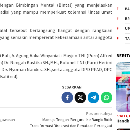
a dengan Bimbingan Mental (Bintal) yang menjelaskan
BA
tradisi yang mampu memperkuat toleransi lintas umat
BR
UP
alal tersebut berlangsung hangat dengan rangkaian
n, yang semakin mempererat kebersamaan antar anggota
TA
 Bali, A. Agung Raka Winyaniati. Mayjen TNI (Purn) Alfred
BERIT
) Dr. Nengah Kastika SH.,MH., Kolonel TNI (Purn) Herimi
rn) Drs Nyoman Nandera SH.,serta anggota DPD PPAD, DPC
ali(red).
SEBARKAN
Pos berikutnya
BERITA
,
ngawasan
Mamuju Tengah ‘Berguru’ ke Bangli: Bidik
Handba
Transformasi Birokrasi dan Penataan Perangkat