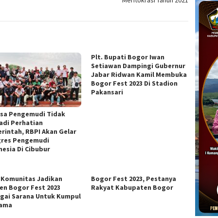
Meritokrasi Tahun 2021
Plt. Bupati Bogor Iwan
Setiawan Dampingi Gubernur
Jabar Ridwan Kamil Membuka
Bogor Fest 2023 Di Stadion
Pakansari
sa Pengemudi Tidak
adi Perhatian
rintah, RBPI Akan Gelar
res Pengemudi
nesia Di Cibubur
 Komunitas Jadikan
Bogor Fest 2023, Pestanya
n Bogor Fest 2023
Rakyat Kabupaten Bogor
gai Sarana Untuk Kumpul
sama