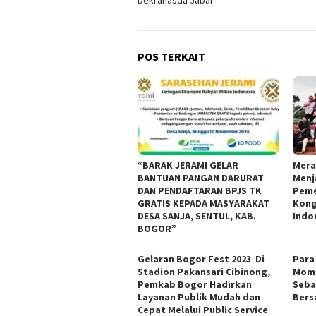
Dekranasda Jabar
POS TERKAIT
“BARAK JERAMI GELAR
Mera
BANTUAN PANGAN DARURAT
Menj
DAN PENDAFTARAN BPJS TK
Peme
GRATIS KEPADA MASYARAKAT
Kong
DESA SANJA, SENTUL, KAB.
Indo
BOGOR”
Gelaran Bogor Fest 2023 Di
Para
Stadion Pakansari Cibinong,
Mome
Pemkab Bogor Hadirkan
Seba
Layanan Publik Mudah dan
Ber
Cepat Melalui Public Service