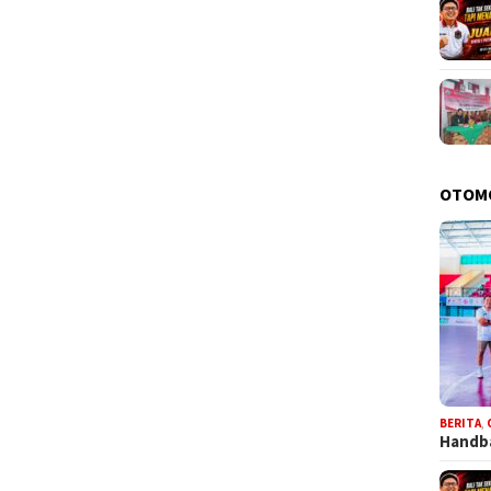
OTOM
BERITA
,
Handba