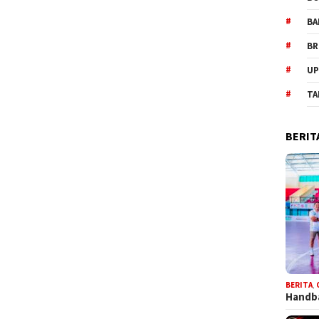
BA
BR
UP
TA
BERIT
BERITA
,
Handba