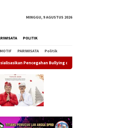
MINGGU, 9 AGUSTUS 2026
RIWISATA
POLITIK
MOTIF
PARIWISATA
Politik
cegahan Bullying di SMPN 1 Kintamani
Gerakan Langit Bir