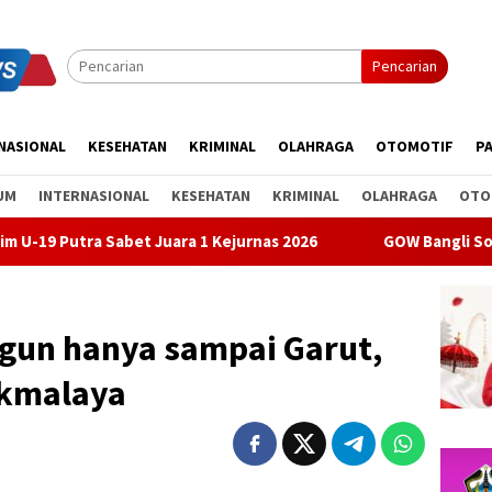
Pencarian
NASIONAL
KESEHATAN
KRIMINAL
OLAHRAGA
OTOMOTIF
PA
UM
INTERNASIONAL
KESEHATAN
KRIMINAL
OLAHRAGA
OTO
bet Juara 1 Kejurnas 2026
GOW Bangli Sosialisasikan Pen
ngun hanya sampai Garut,
ikmalaya