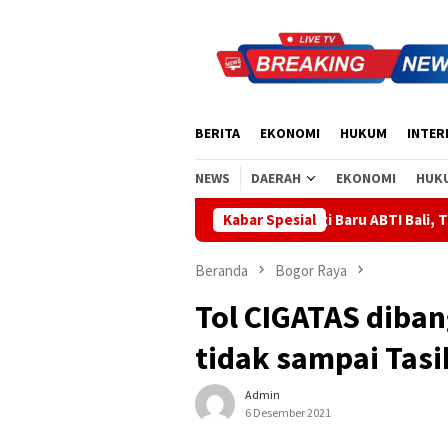
Loncat
ke
konten
BERITA
EKONOMI
HUKUM
INTER
NEWS
DAERAH
EKONOMI
HUK
Made Supartha Bawa Energi Baru ABTI Bali, Tim U-19 Putra Sa
Kabar Spesial
Beranda
Bogor Raya
Tol CIGATAS diba
tidak sampai Tas
Admin
6 Desember 2021