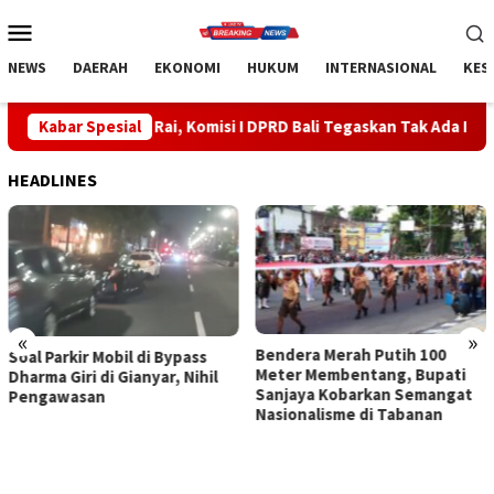
Loncat
Menu
ke
Mobile
konten
NEWS
DAERAH
EKONOMI
HUKUM
INTERNASIONAL
KES
 Rai, Komisi I DPRD Bali Tegaskan Tak Ada Indikasi Penyalahguna
Kabar Spesial
HEADLINES
«
»
Bendera Merah Putih 100
Sidak Bea Cukai Ngurah Rai,
Meter Membentang, Bupati
Komisi I DPRD Bali Tegaskan
Sanjaya Kobarkan Semangat
Tak Ada Indikasi
Nasionalisme di Tabanan
Penyalahgunaan Barang
Sitaan