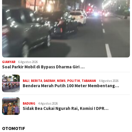
GIANYAR
6 Agustus 2026
Soal Parkir Mobil di Bypass Dharma Giri …
BALI
,
BERITA
,
DAERAH
,
NEWS
,
POLITIK
,
TABANAN
4 Agustus 2026
Bendera Merah Putih 100 Meter Membentang…
BADUNG
4 Agustus 2026
Sidak Bea Cukai Ngurah Rai, Komisi I DPR…
OTOMOTIF