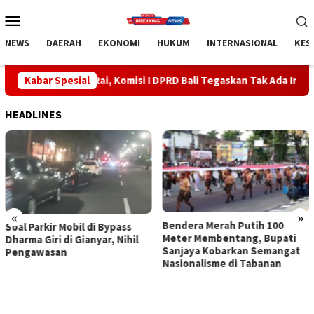
Loncat
Menu
ke
Mobile
konten
NEWS
DAERAH
EKONOMI
HUKUM
INTERNASIONAL
KES
 Rai, Komisi I DPRD Bali Tegaskan Tak Ada Indikasi Penyalahgunaa
Kabar Spesial
HEADLINES
«
»
Bendera Merah Putih 100
Sidak Bea Cukai Ngurah Rai,
Meter Membentang, Bupati
Komisi I DPRD Bali Tegaskan
Sanjaya Kobarkan Semangat
Tak Ada Indikasi
Nasionalisme di Tabanan
Penyalahgunaan Barang
Sitaan