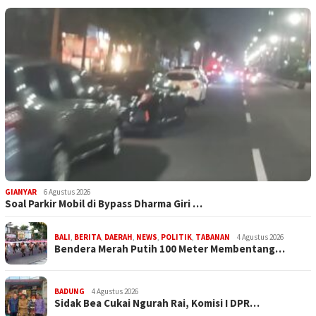
GIANYAR
6 Agustus 2026
Soal Parkir Mobil di Bypass Dharma Giri …
BALI
,
BERITA
,
DAERAH
,
NEWS
,
POLITIK
,
TABANAN
4 Agustus 2026
Bendera Merah Putih 100 Meter Membentang…
BADUNG
4 Agustus 2026
Sidak Bea Cukai Ngurah Rai, Komisi I DPR…