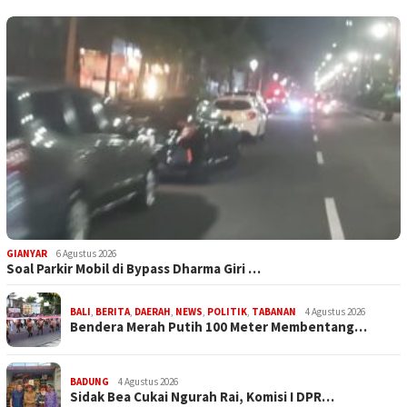
GIANYAR
6 Agustus 2026
Soal Parkir Mobil di Bypass Dharma Giri …
BALI
,
BERITA
,
DAERAH
,
NEWS
,
POLITIK
,
TABANAN
4 Agustus 2026
Bendera Merah Putih 100 Meter Membentang…
BADUNG
4 Agustus 2026
Sidak Bea Cukai Ngurah Rai, Komisi I DPR…