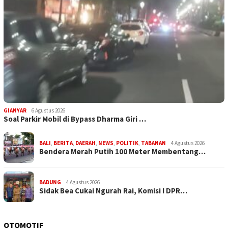
GIANYAR
6 Agustus 2026
Soal Parkir Mobil di Bypass Dharma Giri …
BALI
,
BERITA
,
DAERAH
,
NEWS
,
POLITIK
,
TABANAN
4 Agustus 2026
Bendera Merah Putih 100 Meter Membentang…
BADUNG
4 Agustus 2026
Sidak Bea Cukai Ngurah Rai, Komisi I DPR…
OTOMOTIF