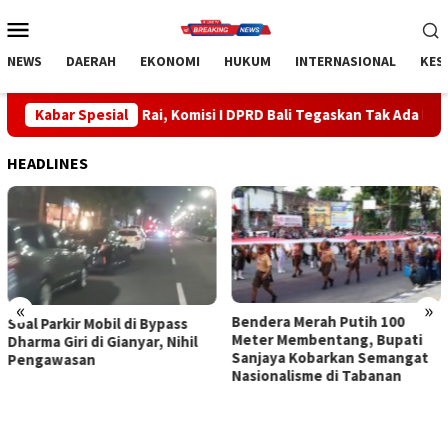
Loncat
Menu
ke
Mobile
konten
NEWS
DAERAH
EKONOMI
HUKUM
INTERNASIONAL
KES
ah Rai, Komisi I DPRD Bali Tegaskan Tak Ada Indikasi Penyalahgu
Kabar Spesial
HEADLINES
«
»
Bendera Merah Putih 100
Sidak Bea Cukai Ngurah Rai,
Meter Membentang, Bupati
Komisi I DPRD Bali Tegaskan
Sanjaya Kobarkan Semangat
Tak Ada Indikasi
Nasionalisme di Tabanan
Penyalahgunaan Barang
Sitaan