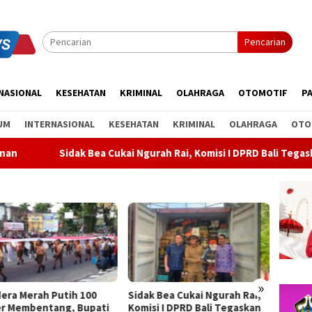
Pencarian
NASIONAL
KESEHATAN
KRIMINAL
OLAHRAGA
OTOMOTIF
PA
UM
INTERNASIONAL
KESEHATAN
KRIMINAL
OLAHRAGA
OTO
a Cukai Ngurah Rai, Komisi I DPRD Bali Tegaskan Tak Ada Indikas
»
k Bea Cukai Ngurah Rai,
Rahina Tumpek Krulut,
ABTI B
si I DPRD Bali Tegaskan
Pemkab Bangli Hadirkan
Kejurn