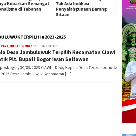
da Indikasi
Pengobatan Gratis di Empat
2026 d
alahgunaan Barang
Kecamatan Wujudkan
Presta
an
Pelayanan Kesehatan
Berlandaskan Kasih Sayang
ULUWUKTERPILIH #2023-2025
 RAYA
,
UNCATEGORIZED
admin
30 Maret 2023
la Desa Jambuluwuk Terpilih Kecamatan Ciawi
ntik Plt. Bupati Bogor Iwan Setiawan
posbogor, 30/03/2023 CIAWI – Dedi, Kepala Desa Terpilih periode
– 2025 Desa Jambuluwuk Kecamatan […]