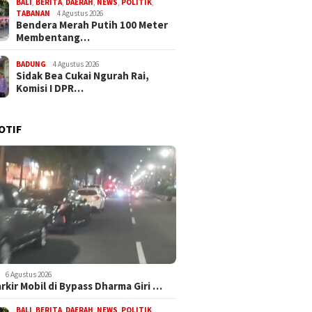
BALI
,
BERITA
,
DAERAH
,
NEWS
,
POLITIK
,
TABANAN
4 Agustus 2026
Bendera Merah Putih 100 Meter
Membentang…
BADUNG
4 Agustus 2026
Sidak Bea Cukai Ngurah Rai,
Komisi I DPR…
OTIF
6 Agustus 2026
arkir Mobil di Bypass Dharma Giri …
BALI
,
BERITA
,
DAERAH
,
NEWS
,
POLITIK
,