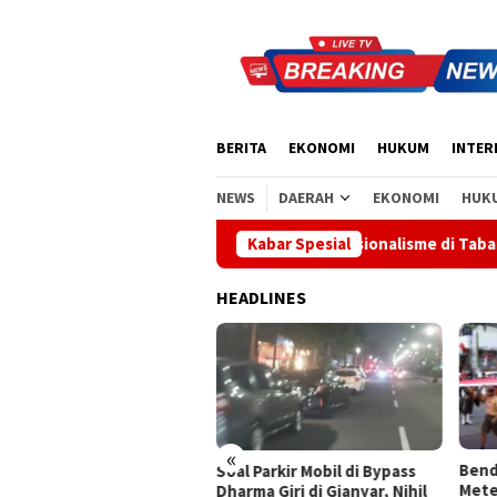
Loncat
ke
konten
BERITA
EKONOMI
HUKUM
INTER
NEWS
DAERAH
EKONOMI
HUK
ya Kobarkan Semangat Nasionalisme di Tabanan
Kabar Spesial
Sidak Be
HEADLINES
«
Bendera Merah Putih 100
Sida
l Parkir Mobil di Bypass
Meter Membentang, Bupati
Komi
rma Giri di Gianyar, Nihil