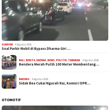
GIANYAR
6 Agustus 2026
Soal Parkir Mobil di Bypass Dharma Giri …
BALI
,
BERITA
,
DAERAH
,
NEWS
,
POLITIK
,
TABANAN
4 Agustus 2026
Bendera Merah Putih 100 Meter Membentang…
BADUNG
4 Agustus 2026
Sidak Bea Cukai Ngurah Rai, Komisi I DPR…
OTOMOTIF