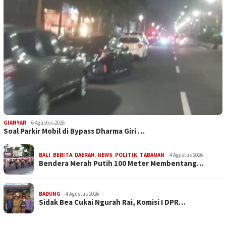
GIANYAR
6 Agustus 2026
Soal Parkir Mobil di Bypass Dharma Giri …
BALI
,
BERITA
,
DAERAH
,
NEWS
,
POLITIK
,
TABANAN
4 Agustus 2026
Bendera Merah Putih 100 Meter Membentang…
BADUNG
4 Agustus 2026
Sidak Bea Cukai Ngurah Rai, Komisi I DPR…