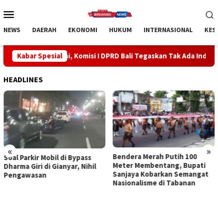
Loncat
Menu
ke
Mobile
konten
NEWS
DAERAH
EKONOMI
HUKUM
INTERNASIONAL
KES
Rai, Komisi I DPRD Bali Tegaskan Tak Ada Indikasi Penyalahgunaa
Kabar Spesial
HEADLINES
«
»
Bendera Merah Putih 100
Sidak Bea Cukai Ngurah Rai,
Meter Membentang, Bupati
Komisi I DPRD Bali Tegaskan
Sanjaya Kobarkan Semangat
Tak Ada Indikasi
Nasionalisme di Tabanan
Penyalahgunaan Barang
Sitaan