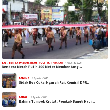
BALI
,
BERITA
,
DAERAH
,
NEWS
,
POLITIK
,
TABANAN
4 Agustus 2026
Bendera Merah Putih 100 Meter Membentang…
BADUNG
4 Agustus 2026
Sidak Bea Cukai Ngurah Rai, Komisi I DPR…
BANGLI
2 Agustus 2026
Rahina Tumpek Krulut, Pemkab Bangli Hadi…