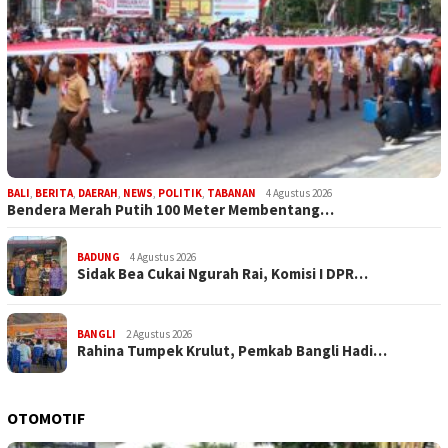
BALI
,
BERITA
,
DAERAH
,
NEWS
,
POLITIK
,
TABANAN
4 Agustus 2026
Bendera Merah Putih 100 Meter Membentang…
BADUNG
4 Agustus 2026
Sidak Bea Cukai Ngurah Rai, Komisi I DPR…
BANGLI
2 Agustus 2026
Rahina Tumpek Krulut, Pemkab Bangli Hadi…
OTOMOTIF