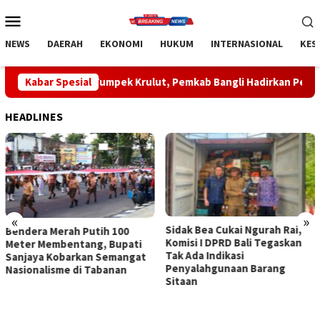
Loncat
Menu
ke
Mobile
konten
NEWS
DAERAH
EKONOMI
HUKUM
INTERNASIONAL
KES
umpek Krulut, Pemkab Bangli Hadirkan Pengobatan Gratis di Em
Kabar Spesial
HEADLINES
«
»
Sidak Bea Cukai Ngurah Rai,
Rahina Tumpek Krulut,
Komisi I DPRD Bali Tegaskan
Pemkab Bangli Hadirkan
Tak Ada Indikasi
Pengobatan Gratis di Empat
Penyalahgunaan Barang
Kecamatan Wujudkan
Sitaan
Pelayanan Kesehatan
Berlandaskan Kasih Sayang