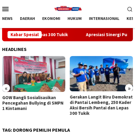
Loncat
Menu
ke
Mobile
konten
NEWS
DAERAH
EKONOMI
HUKUM
INTERNASIONAL
KES
n Lepas 300 Tukik
Kabar Spesial
Apresiasi Sinergi Pusat-Daerah, Bupati 
HEADLINES
«
»
Gerakan Langit Biru Demokrat
Apresiasi Sinergi Pusat-
di Pantai Lembeng, 250 Kader
Daerah, Bupati Bangli Buka
Aksi Bersih Pantai dan Lepas
Sosialisasi RUU Satu Data
300 Tukik
Indonesia
TAG:
DORONG PEMILIH PEMULA