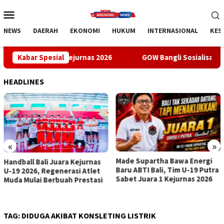
Loncat
Menu
ke
Mobile
konten
NEWS
DAERAH
EKONOMI
HUKUM
INTERNASIONAL
KES
ara 1 Kejurnas 2026
Kabar Spesial
GOW Bangli Sosialisasikan Pencegaha
HEADLINES
«
»
Made Supartha Bawa Energi
GOW Bangli Sosialisasikan
Baru ABTI Bali, Tim U-19 Putra
Pencegahan Bullying di SMPN
Sabet Juara 1 Kejurnas 2026
1 Kintamani
TAG:
DIDUGA AKIBAT KONSLETING LISTRIK