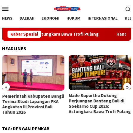
Loncat
Menu
ke
Mobile
konten
NEWS
DAERAH
EKONOMI
HUKUM
INTERNASIONAL
KES
 Astungkara Bawa Trofi Pulang
Kabar Spesial
Handball Bali Juara Kejur
HEADLINES
«
»
Made Supartha Dukung
Handball Bali Juara Kejurnas
Perjuangan Banteng Bali di
U-19 2026, Regenerasi Atlet
Soekarno Cup 2026:
Muda Mulai Berbuah Prestasi
Astungkara Bawa Trofi Pulang
TAG:
DENGAN PEMKAB