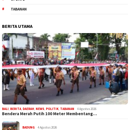
TABANAN
BERITA UTAMA
BALI
,
BERITA
,
DAERAH
,
NEWS
,
POLITIK
,
TABANAN
4 Agustus 2026
Bendera Merah Putih 100 Meter Membentang…
BADUNG
4 Agustus 2026