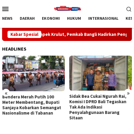
Loncat
Menu
ke
Mobile
konten
NEWS
DAERAH
EKONOMI
HUKUM
INTERNASIONAL
KES
ek Krulut, Pemkab Bangli Hadirkan Pengobatan Gratis di Empat
Kabar Spesial
HEADLINES
«
»
Sidak Bea Cukai Ngurah Rai,
Rahina Tumpek Krulut,
Komisi I DPRD Bali Tegaskan
Pemkab Bangli Hadirkan
Tak Ada Indikasi
Pengobatan Gratis di Empat
Penyalahgunaan Barang
Kecamatan Wujudkan
Sitaan
Pelayanan Kesehatan
Berlandaskan Kasih Sayang