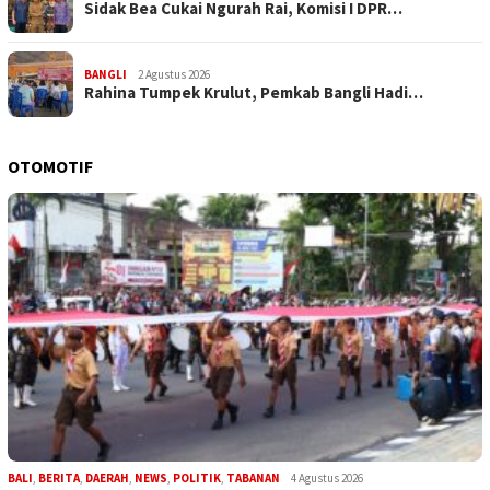
Sidak Bea Cukai Ngurah Rai, Komisi I DPR…
BANGLI
2 Agustus 2026
Rahina Tumpek Krulut, Pemkab Bangli Hadi…
OTOMOTIF
BALI
,
BERITA
,
DAERAH
,
NEWS
,
POLITIK
,
TABANAN
4 Agustus 2026