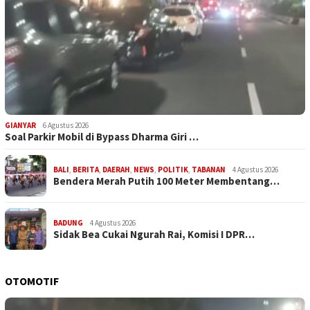
GIANYAR
6 Agustus 2026
Soal Parkir Mobil di Bypass Dharma Giri …
BALI
,
BERITA
,
DAERAH
,
NEWS
,
POLITIK
,
TABANAN
4 Agustus 2026
Bendera Merah Putih 100 Meter Membentang…
BADUNG
4 Agustus 2026
Sidak Bea Cukai Ngurah Rai, Komisi I DPR…
OTOMOTIF