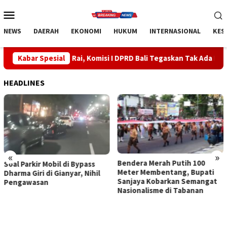
Loncat
Menu
ke
Mobile
konten
NEWS
DAERAH
EKONOMI
HUKUM
INTERNASIONAL
KES
ah Rai, Komisi I DPRD Bali Tegaskan Tak Ada Indikasi Penyalahgu
Kabar Spesial
HEADLINES
«
»
Bendera Merah Putih 100
Sidak Bea Cukai Ngurah Rai,
Meter Membentang, Bupati
Komisi I DPRD Bali Tegaskan
Sanjaya Kobarkan Semangat
Tak Ada Indikasi
Nasionalisme di Tabanan
Penyalahgunaan Barang
Sitaan