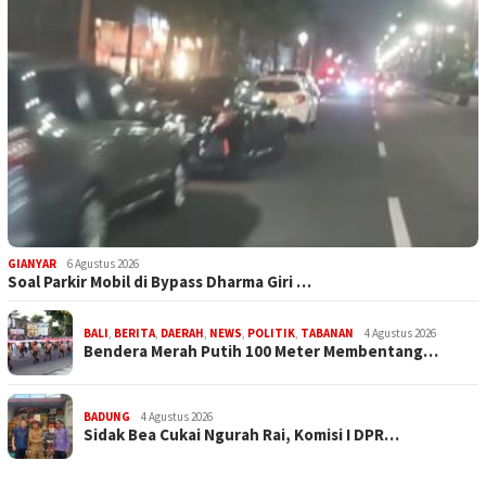
GIANYAR
6 Agustus 2026
Soal Parkir Mobil di Bypass Dharma Giri …
BALI
,
BERITA
,
DAERAH
,
NEWS
,
POLITIK
,
TABANAN
4 Agustus 2026
Bendera Merah Putih 100 Meter Membentang…
BADUNG
4 Agustus 2026
Sidak Bea Cukai Ngurah Rai, Komisi I DPR…